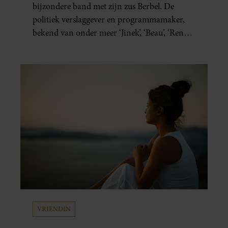
bijzondere band met zijn zus Berbel. De
politiek verslaggever en programmamaker,
bekend van onder meer ‘Jinek’, ‘Beau’, ‘Renze’,
‘Humberto’ en ‘RTL Tonight’, vertelt dat juist
zijn opvoeding de basis vormde voor zijn
carrière. Nog altijd kan hij voor advies bij
zijn zus terecht.
VRIENDIN