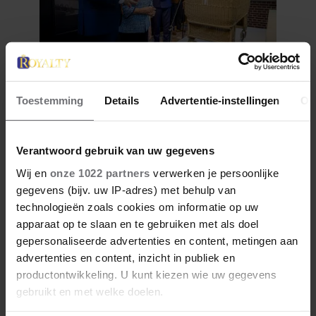
12 juni 2026
Toestemming
Details
Advertentie-instellingen
Ov
BIJZONDER: PRINSES BEATRIX
ZIET NA 88 JAAR HAAR
VERDWENEN WIEG TERUG
Verantwoord gebruik van uw gegevens
Wij en
onze 1022 partners
verwerken je persoonlijke
gegevens (bijv. uw IP-adres) met behulp van
technologieën zoals cookies om informatie op uw
apparaat op te slaan en te gebruiken met als doel
gepersonaliseerde advertenties en content, metingen aan
advertenties en content, inzicht in publiek en
productontwikkeling. U kunt kiezen wie uw gegevens
gebruikt en met welke doelen.