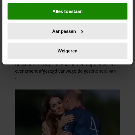
Als u het toestaat, willen we ook graag:
Alles toestaan
Informatie verzamelen over uw geografische
locatie, die tot een paar meter nauwkeurig kan zijn
Uw apparaat identificeren door het actief te
Aanpassen
scannen op specifieke eigenschappen (fingerprinting)
Lees meer over hoe uw persoonlijke gegevens worden
verwerkt en stel uw voorkeuren in het
detailgedeelte
in.
Weigeren
U kunt uw toestemming op elk moment wijzigen of
intrekken in de Cookieverklaring.
We gebruiken cookies om content en advertenties te
personaliseren, om functies voor social media te bieden
en om ons websiteverkeer te analyseren. Ook delen we
informatie over uw gebruik van onze site met onze
partners voor social media, adverteren en analyse. Deze
partners kunnen deze gegevens combineren met andere
informatie die u aan ze heeft verstrekt of die ze hebben
verzameld op basis van uw gebruik van hun services. U