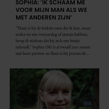
SOPHIA: ‘IK SCHAAM ME
VOOR MIJN MAN ALS WE
MET ANDEREN ZIJN’
“Thuis is hij de leukste man die ik ken, maar
zodra we een verjaardag of etentje hebben,
hoop ik stiekem dat hij zich een beetje
inhoudt.” Sophia (38) is al twaalf jaar samen
met haar partner en thuis is hij precies de
man op wie ze verliefd werd: lief, zorgzaam
en grappig. Toch merkt ze dat ze zich steeds
vaker schaamt zodra ze samen onder de
mensen zijn.