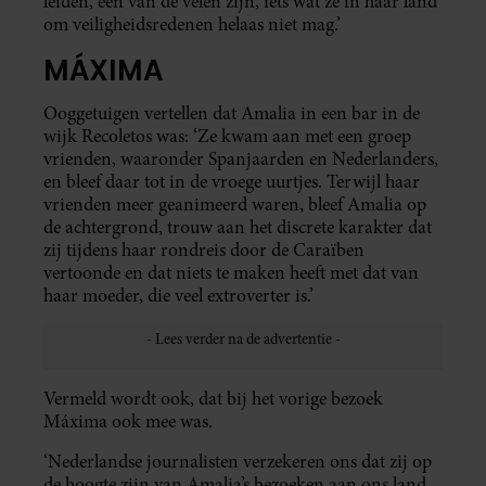
leiden, een van de velen zijn, iets wat ze in haar land
om veiligheidsredenen helaas niet mag.’
MÁXIMA
Ooggetuigen vertellen dat Amalia in een bar in de
wijk Recoletos was: ‘Ze kwam aan met een groep
vrienden, waaronder Spanjaarden en Nederlanders,
en bleef daar tot in de vroege uurtjes. Terwijl haar
vrienden meer geanimeerd waren, bleef Amalia op
de achtergrond, trouw aan het discrete karakter dat
zij tijdens haar rondreis door de Caraïben
vertoonde en dat niets te maken heeft met dat van
haar moeder, die veel extroverter is.’
Vermeld wordt ook, dat bij het vorige bezoek
Máxima ook mee was.
‘Nederlandse journalisten verzekeren ons dat zij op
de hoogte zijn van Amalia’s bezoeken aan ons land,