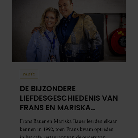
PARTY
DE BIJZONDERE
LIEFDESGESCHIEDENIS VAN
FRANS EN MARISKA
BAUER: OOK IN BED
Frans Bauer en Mariska Bauer leerden elkaar
ELKAARS EERSTE
kennen in 1992, toen Frans kwam optreden
in het café-restaurant van de ouders van