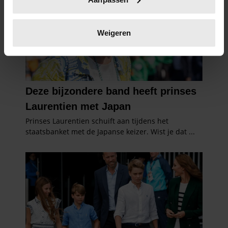
scannen op specifieke eigenschappen (fingerprinting)
Lees meer over hoe uw persoonlijke gegevens worden
verwerkt en stel uw voorkeuren in het
detailgedeelte
in.
Weigeren
U kunt uw toestemming op elk moment wijzigen of
intrekken in de Cookieverklaring.
We gebruiken cookies om content en advertenties te
personaliseren, om functies voor social media te bieden
en om ons websiteverkeer te analyseren. Ook delen we
informatie over uw gebruik van onze site met onze
partners voor social media, adverteren en analyse. Deze
partners kunnen deze gegevens combineren met andere
informatie die u aan ze heeft verstrekt of die ze hebben
verzameld op basis van uw gebruik van hun services. U
gaat akkoord met onze cookies als u onze website blijft
gebruiken.