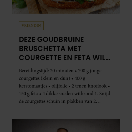
VRIENDIN
DEZE GOUDBRUINE
BRUSCHETTA MET
COURGETTE EN FETA WIL
JE METEEN MAKEN
Bereidingstijd: 20 minuten • 700 g jonge
courgettes (klein en dun) • 400 g
kerstomaatjes • olijfolie • 2 tenen knoflook •
150 g feta • 4 dikke sneden witbrood 1. Snijd
de courgettes schuin in plakken van 2
centimeter dik. Halveer de tomaatjes. Pel en
hak de knoflook. 2. Verhit een scheut olie
in…