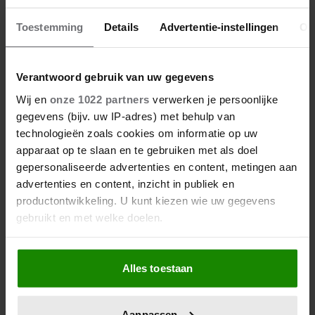
Toestemming
Details
Advertentie-instellingen
Ov
Verantwoord gebruik van uw gegevens
Wij en
onze 1022 partners
verwerken je persoonlijke
gegevens (bijv. uw IP-adres) met behulp van
technologieën zoals cookies om informatie op uw
apparaat op te slaan en te gebruiken met als doel
gepersonaliseerde advertenties en content, metingen aan
advertenties en content, inzicht in publiek en
productontwikkeling. U kunt kiezen wie uw gegevens
gebruikt en met welke doelen.
Als u het toestaat, willen we ook graag:
Alles toestaan
Informatie verzamelen over uw geografische
locatie, die tot een paar meter nauwkeurig kan zijn
Uw apparaat identificeren door het actief te
Aanpassen