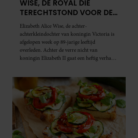
WISE, DE ROYAL DIE
TERECHTSTOND VOOR DE
DOOD VAN HAAR BABY
Elizabeth Alice Wise, de achter-
achterkleindochter van koningin Victoria is
afgelopen week op 89-jarige leeftijd
overleden. Achter de verre nicht van
koningin Elizabeth II gaat een heftig verhaal
schuil. Zo zag haar leven eruit.