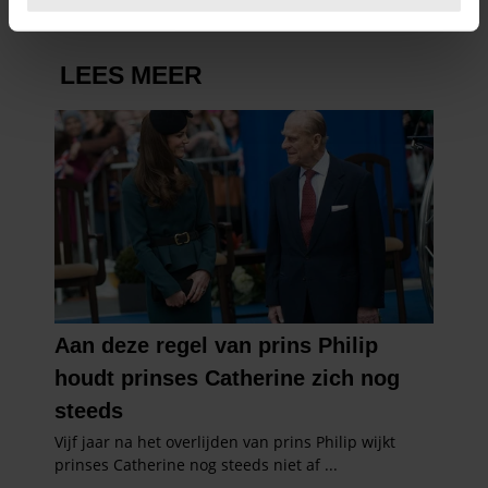
U kunt uw toestemming op elk moment wijzigen of
intrekken in de Cookieverklaring.
We gebruiken cookies om content en advertenties te
personaliseren, om functies voor social media te bieden
en om ons websiteverkeer te analyseren. Ook delen we
informatie over uw gebruik van onze site met onze
partners voor social media, adverteren en analyse. Deze
partners kunnen deze gegevens combineren met andere
informatie die u aan ze heeft verstrekt of die ze hebben
verzameld op basis van uw gebruik van hun services. U
gaat akkoord met onze cookies als u onze website blijft
gebruiken.