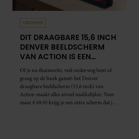
VRIENDIN
DIT DRAAGBARE 15,6 INCH
DENVER BEELDSCHERM
VAN ACTION IS EEN
GAMECHANGER VOOR
Of je nu thuiswerkt, veel onderweg bent of
THUISWERKERS ÉN BINGE-
graag op de bank gamet: het Denver
WATCHERS
draagbare beeldscherm (15,6 inch) van
Action maakt alles zóveel makkelijker. Voor
maar € 69,95 krijg je een extra scherm dat je
letterlijk overal mee naartoe kunt nemen…
en dat is in tijden van hybride werken echt
geen overbodige luxe.