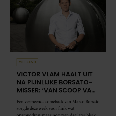
WEEKEND
VICTOR VLAM HAALT UIT
NA PIJNLIJKE BORSATO-
MISSER: ‘VAN SCOOP VAN
HET JAAR NAAR ZEPERD
Een vermeende comeback van Marco Borsato
VAN HET JAAR’
zorgde deze week voor flink wat
opschudding, maar nog geen dag later bleek