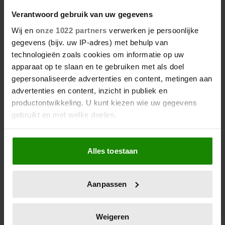
DIT ZIJN DE 4 FAVORIETE
MODEMERKEN VAN PRINSES
Verantwoord gebruik van uw gegevens
CATHERINE
Wij en
onze 1022 partners
verwerken je persoonlijke
gegevens (bijv. uw IP-adres) met behulp van
technologieën zoals cookies om informatie op uw
apparaat op te slaan en te gebruiken met als doel
gepersonaliseerde advertenties en content, metingen aan
advertenties en content, inzicht in publiek en
productontwikkeling. U kunt kiezen wie uw gegevens
gebruikt en met welke doelen.
Als u het toestaat, willen we ook graag:
Alles toestaan
Informatie verzamelen over uw geografische
23 april 2026
locatie, die tot een paar meter nauwkeurig kan zijn
KATE EN CAMILLA HEBBEN EEN
Uw apparaat identificeren door het actief te
GESPANNEN BAND: DÍT IS DE
Aanpassen
scannen op specifieke eigenschappen (fingerprinting)
REDEN
Lees meer over hoe uw persoonlijke gegevens worden
verwerkt en stel uw voorkeuren in het
detailgedeelte
in.
Weigeren