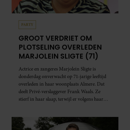
PARTY
GROOT VERDRIET OM
PLOTSELING OVERLEDEN
MARJOLEIN SLIGTE (71)
Actrice en zangeres Marjolein Sligte is
donderdag onverwacht op 71-jarige leeftijd
overleden in haar woonplaats Almere. Dat
deelt Privé-verslaggever Frank Waals. Ze
stierf in haar slaap, terwijl er volgens haar
familie geen signalen waren dat haar
gezondheid achteruitging.