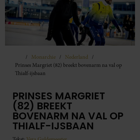
Monarchie
Nederland
Prinses Margriet (82) breekt bovenarm na val op
Thialf-ijsbaan
PRINSES MARGRIET
(82) BREEKT
BOVENARM NA VAL OP
THIALF-IJSBAAN
Tekst:
Vera Guldemeester