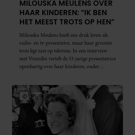
MILOUSKA MEULENS OVER
HAAR KINDEREN: “IK BEN
HET MEEST TROTS OP HEN”
Milouska Meulens heeft een druk leven als
radio- en tv-presentator, maar haar grootste
trots ligt niet op televisie. In een interview
met Vriendin vertelt de 53-jarige presentatrice
openhartig over haar kinderen, ouder
worden en haar nieuwe kinderboek Chill.
Ook blikt ze terug op haar jeugd en deelt ze
welke levenslessen haar vandaag de dag het
meest bezighouden.