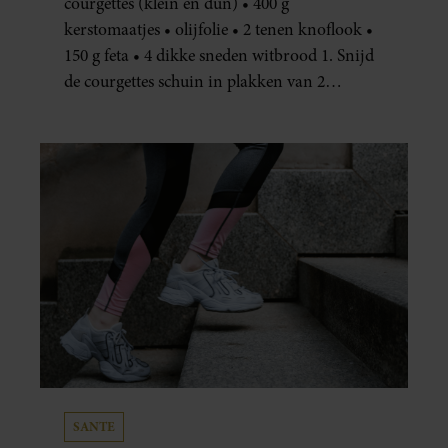
courgettes (klein en dun) • 400 g
kerstomaatjes • olijfolie • 2 tenen knoflook •
150 g feta • 4 dikke sneden witbrood 1. Snijd
de courgettes schuin in plakken van 2
centimeter dik. Halveer de tomaatjes. Pel en
hak de knoflook. 2. Verhit een scheut olie
in…
SANTE