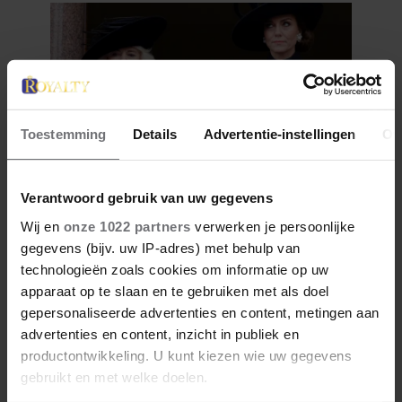
Toestemming
Details
Advertentie-instellingen
Ov
Verantwoord gebruik van uw gegevens
23 april 2026
KATE EN CAMILLA HEBBEN EEN
Wij en
onze 1022 partners
verwerken je persoonlijke
GESPANNEN BAND: DÍT IS DE
gegevens (bijv. uw IP-adres) met behulp van
REDEN
technologieën zoals cookies om informatie op uw
apparaat op te slaan en te gebruiken met als doel
gepersonaliseerde advertenties en content, metingen aan
advertenties en content, inzicht in publiek en
productontwikkeling. U kunt kiezen wie uw gegevens
gebruikt en met welke doelen.