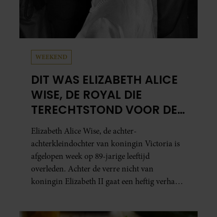
WEEKEND
DIT WAS ELIZABETH ALICE
WISE, DE ROYAL DIE
TERECHTSTOND VOOR DE
DOOD VAN HAAR BABY
Elizabeth Alice Wise, de achter-
achterkleindochter van koningin Victoria is
afgelopen week op 89-jarige leeftijd
overleden. Achter de verre nicht van
koningin Elizabeth II gaat een heftig verhaal
schuil. Zo zag haar leven eruit.