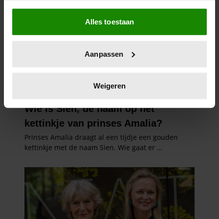
Als u het toestaat, willen we ook graag:
Alles toestaan
Informatie verzamelen over uw geografische
locatie, die tot een paar meter nauwkeurig kan zijn
Uw apparaat identificeren door het actief te
Aanpassen
scannen op specifieke eigenschappen (fingerprinting)
Lees meer over hoe uw persoonlijke gegevens worden
verwerkt en stel uw voorkeuren in het
detailgedeelte
in.
Weigeren
U kunt uw toestemming op elk moment wijzigen of
intrekken in de Cookieverklaring.
We gebruiken cookies om content en advertenties te
personaliseren, om functies voor social media te bieden
en om ons websiteverkeer te analyseren. Ook delen we
informatie over uw gebruik van onze site met onze
partners voor social media, adverteren en analyse. Deze
partners kunnen deze gegevens combineren met andere
informatie die u aan ze heeft verstrekt of die ze hebben
verzameld op basis van uw gebruik van hun services. U