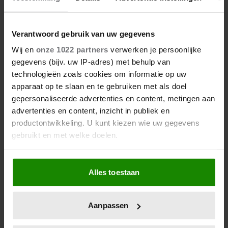
Verantwoord gebruik van uw gegevens
Wij en
onze 1022 partners
verwerken je persoonlijke
gegevens (bijv. uw IP-adres) met behulp van
technologieën zoals cookies om informatie op uw
apparaat op te slaan en te gebruiken met als doel
gepersonaliseerde advertenties en content, metingen aan
advertenties en content, inzicht in publiek en
productontwikkeling. U kunt kiezen wie uw gegevens
gebruikt en met welke doelen.
Als u het toestaat, willen we ook graag:
Alles toestaan
Informatie verzamelen over uw geografische
locatie, die tot een paar meter nauwkeurig kan zijn
Uw apparaat identificeren door het actief te
Aanpassen
scannen op specifieke eigenschappen (fingerprinting)
Lees meer over hoe uw persoonlijke gegevens worden