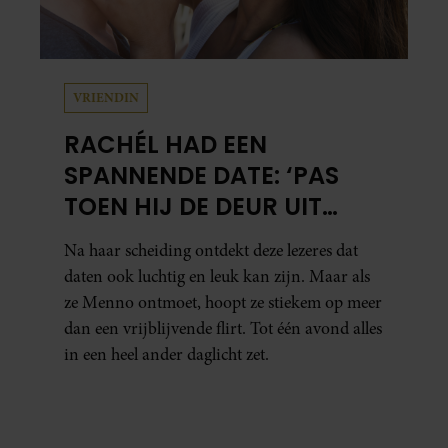
VRIENDIN
RACHÉL HAD EEN
SPANNENDE DATE: ‘PAS
TOEN HIJ DE DEUR UIT
WAS, BESEFTE IK WAT ER
Na haar scheiding ontdekt deze lezeres dat
ECHT WAS GEBEURD’
daten ook luchtig en leuk kan zijn. Maar als
ze Menno ontmoet, hoopt ze stiekem op meer
dan een vrijblijvende flirt. Tot één avond alles
in een heel ander daglicht zet.