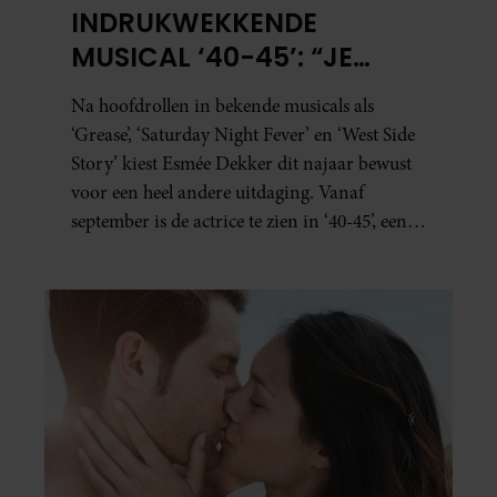
INDRUKWEKKENDE
MUSICAL ‘40-45’: “JE
BESEFT INEENS HOE
Na hoofdrollen in bekende musicals als
KOSTBAAR VRIJHEID IS”
‘Grease’, ‘Saturday Night Fever’ en ‘West Side
Story’ kiest Esmée Dekker dit najaar bewust
voor een heel andere uitdaging. Vanaf
september is de actrice te zien in ‘40-45’, een
indrukwekkende spektakelmusical over de
Tweede Wereldoorlog. Volgens Esmée is het
een voorstelling die niet alleen raakt, maar
het publiek ook aan het denken zet.