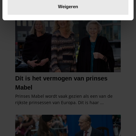
verwerkt en stel uw voorkeuren in het
detailgedeelte
in.
Weigeren
U kunt uw toestemming op elk moment wijzigen of
intrekken in de Cookieverklaring.
We gebruiken cookies om content en advertenties te
personaliseren, om functies voor social media te bieden
en om ons websiteverkeer te analyseren. Ook delen we
informatie over uw gebruik van onze site met onze
partners voor social media, adverteren en analyse. Deze
partners kunnen deze gegevens combineren met andere
informatie die u aan ze heeft verstrekt of die ze hebben
verzameld op basis van uw gebruik van hun services. U
gaat akkoord met onze cookies als u onze website blijft
gebruiken.