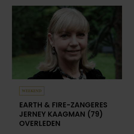
en grappig. Toch merkt ze dat ze zich steeds
vaker schaamt zodra ze samen onder de
mensen zijn.
WEEKEND
EARTH & FIRE-ZANGERES
JERNEY KAAGMAN (79)
OVERLEDEN