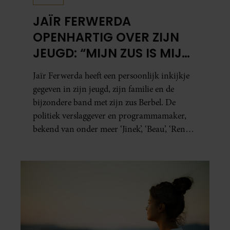
JAÏR FERWERDA
OPENHARTIG OVER ZIJN
JEUGD: “MIJN ZUS IS MIJN
MORELE KOMPAS”
Jaïr Ferwerda heeft een persoonlijk inkijkje
gegeven in zijn jeugd, zijn familie en de
bijzondere band met zijn zus Berbel. De
politiek verslaggever en programmamaker,
bekend van onder meer ‘Jinek’, ‘Beau’, ‘Renze’,
‘Humberto’ en ‘RTL Tonight’, vertelt dat juist
zijn opvoeding de basis vormde voor zijn
carrière. Nog altijd kan hij voor advies bij
zijn zus terecht.