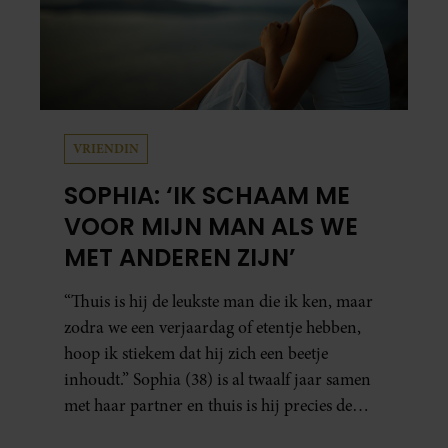
VRIENDIN
SOPHIA: ‘IK SCHAAM ME
VOOR MIJN MAN ALS WE
MET ANDEREN ZIJN’
“Thuis is hij de leukste man die ik ken, maar
zodra we een verjaardag of etentje hebben,
hoop ik stiekem dat hij zich een beetje
inhoudt.” Sophia (38) is al twaalf jaar samen
met haar partner en thuis is hij precies de
man op wie ze verliefd werd: lief, zorgzaam