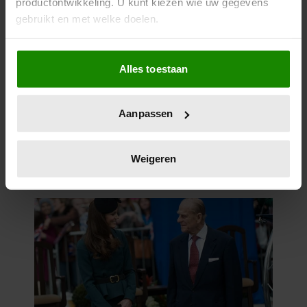
productontwikkeling. U kunt kiezen wie uw gegevens
gebruikt en met welke doelen.
Als u het toestaat, willen we ook graag:
Alles toestaan
Informatie verzamelen over uw geografische
locatie, die tot een paar meter nauwkeurig kan zijn
Uw apparaat identificeren door het actief te
Aanpassen
scannen op specifieke eigenschappen (fingerprinting)
Lees meer over hoe uw persoonlijke gegevens worden
verwerkt en stel uw voorkeuren in het
detailgedeelte
in.
Weigeren
U kunt uw toestemming op elk moment wijzigen of
intrekken in de Cookieverklaring.
We gebruiken cookies om content en advertenties te
personaliseren, om functies voor social media te bieden
en om ons websiteverkeer te analyseren. Ook delen we
informatie over uw gebruik van onze site met onze
partners voor social media, adverteren en analyse. Deze
partners kunnen deze gegevens combineren met andere