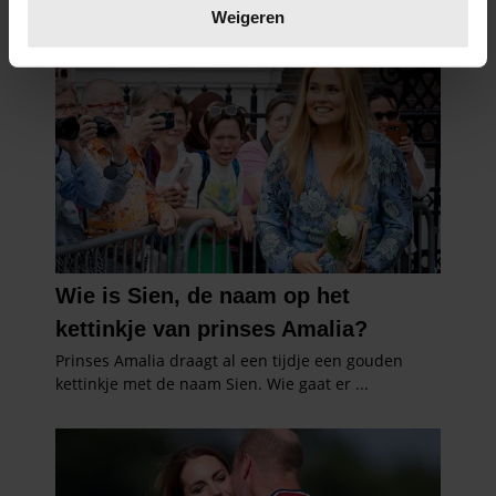
verwerkt en stel uw voorkeuren in het
detailgedeelte
in.
Weigeren
U kunt uw toestemming op elk moment wijzigen of
intrekken in de Cookieverklaring.
We gebruiken cookies om content en advertenties te
personaliseren, om functies voor social media te bieden
en om ons websiteverkeer te analyseren. Ook delen we
informatie over uw gebruik van onze site met onze
partners voor social media, adverteren en analyse. Deze
partners kunnen deze gegevens combineren met andere
informatie die u aan ze heeft verstrekt of die ze hebben
verzameld op basis van uw gebruik van hun services. U
gaat akkoord met onze cookies als u onze website blijft
gebruiken.