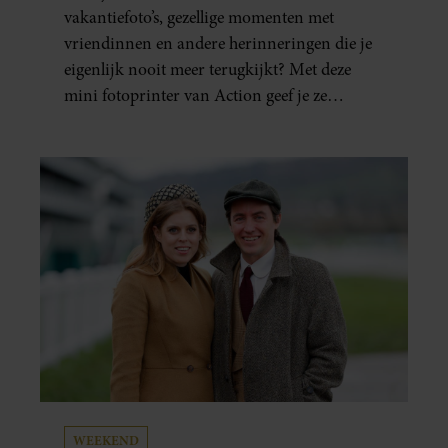
ÉÉN MINUUT IN HANDEN
vakantiefoto’s, gezellige momenten met
vriendinnen en andere herinneringen die je
eigenlijk nooit meer terugkijkt? Met deze
mini fotoprinter van Action geef je ze
eindelijk een plekje buiten je camerarol. En
het leuke: binnen één minuut heb je jouw foto
al in handen.
WEEKEND