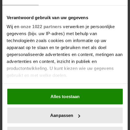
Verantwoord gebruik van uw gegevens
Wij en
onze 1022 partners
verwerken je persoonlijke
gegevens (bijv. uw IP-adres) met behulp van
technologieën zoals cookies om informatie op uw
apparaat op te slaan en te gebruiken met als doel
gepersonaliseerde advertenties en content, metingen aan
advertenties en content, inzicht in publiek en
productontwikkeling. U kunt kiezen wie uw gegevens
gebruikt en met welke doelen.
Als u het toestaat, willen we ook graag:
Alles toestaan
Informatie verzamelen over uw geografische
locatie, die tot een paar meter nauwkeurig kan zijn
Uw apparaat identificeren door het actief te
Aanpassen
scannen op specifieke eigenschappen (fingerprinting)
Lees meer over hoe uw persoonlijke gegevens worden