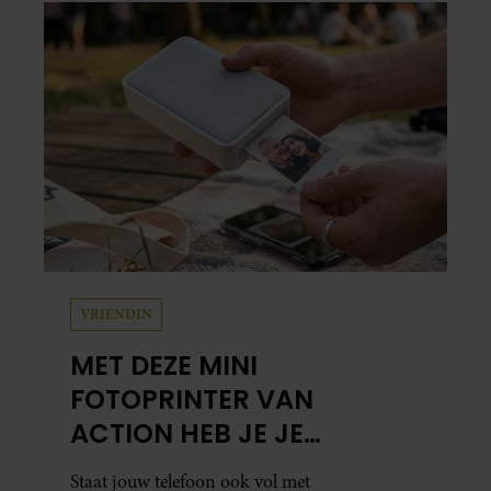
Leidsedwarsstraat roept een stortvloed aan
herinneringen op. Daar begon hun leven
samen en werd dochter Lola geboren.
VRIENDIN
MET DEZE MINI
FOTOPRINTER VAN
ACTION HEB JE JE
FAVORIETE FOTO’S BINNEN
Staat jouw telefoon ook vol met