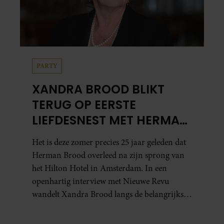
PARTY
XANDRA BROOD BLIKT
TERUG OP EERSTE
LIEFDESNEST MET HERMAN
BROOD: “HIER IS LOLA
Het is deze zomer precies 25 jaar geleden dat
GEBOREN”
Herman Brood overleed na zijn sprong van
het Hilton Hotel in Amsterdam. In een
openhartig interview met Nieuwe Revu
wandelt Xandra Brood langs de belangrijkste
plekken uit hun gezamenlijke verleden.
Vooral de woning aan de Lange