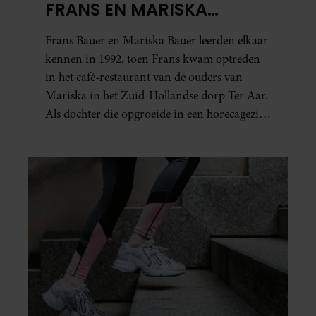
FRANS EN MARISKA
BAUER: OOK IN BED
Frans Bauer en Mariska Bauer leerden elkaar
ELKAARS EERSTE
kennen in 1992, toen Frans kwam optreden
in het café-restaurant van de ouders van
Mariska in het Zuid-Hollandse dorp Ter Aar.
Als dochter die opgroeide in een horecagezin
hielp Mariska vaak mee in de bediening.