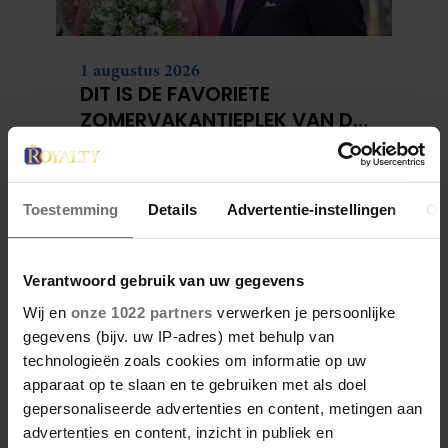
1 augustus 2026
DIT IS DE FAVORIETE
ZOMERVAKANTIEPLEK VAN DE
BELGISCHE KONINKLIJKE
FAMILIE
Toestemming
Details
Advertentie-instellingen
Ov
Verantwoord gebruik van uw gegevens
Wij en
onze 1022 partners
verwerken je persoonlijke
gegevens (bijv. uw IP-adres) met behulp van
technologieën zoals cookies om informatie op uw
apparaat op te slaan en te gebruiken met als doel
gepersonaliseerde advertenties en content, metingen aan
28 april 2026
DIT ZIJN DE 4 FAVORIETE
advertenties en content, inzicht in publiek en