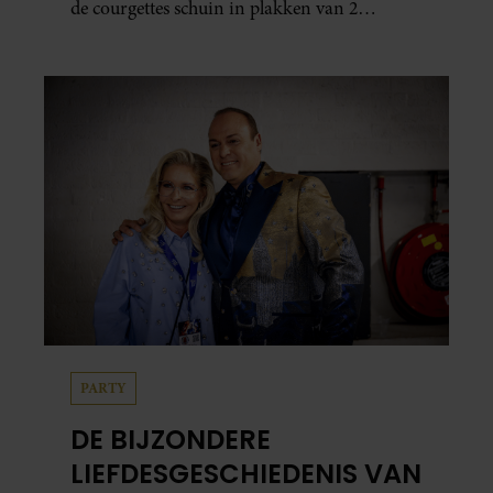
de courgettes schuin in plakken van 2
centimeter dik. Halveer de tomaatjes. Pel en
hak de knoflook. 2. Verhit een scheut olie
in…
PARTY
DE BIJZONDERE
LIEFDESGESCHIEDENIS VAN