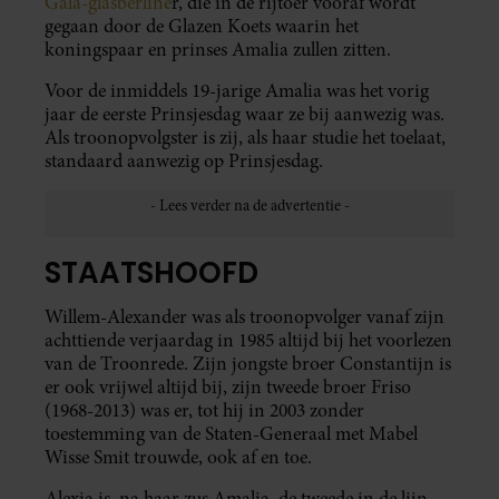
Gala-glasberline
r, die in de rijtoer vooraf wordt
gegaan door de Glazen Koets waarin het
koningspaar en prinses Amalia zullen zitten.
Voor de inmiddels 19-jarige Amalia was het vorig
jaar de eerste Prinsjesdag waar ze bij aanwezig was.
Als troonopvolgster is zij, als haar studie het toelaat,
standaard aanwezig op Prinsjesdag.
STAATSHOOFD
Willem-Alexander was als troonopvolger vanaf zijn
achttiende verjaardag in 1985 altijd bij het voorlezen
van de Troonrede. Zijn jongste broer Constantijn is
er ook vrijwel altijd bij, zijn tweede broer Friso
(1968-2013) was er, tot hij in 2003 zonder
toestemming van de Staten-Generaal met Mabel
Wisse Smit trouwde, ook af en toe.
Alexia is, na haar zus Amalia, de tweede in de lijn