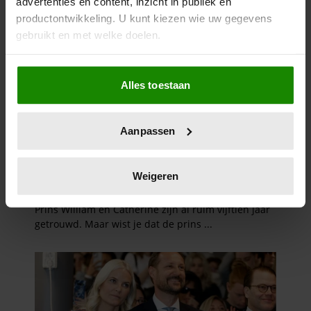
advertenties en content, inzicht in publiek en
productontwikkeling. U kunt kiezen wie uw gegevens
gebruikt en met welke doelen.
Als u het toestaat, willen we ook graag:
Alles toestaan
Informatie verzamelen over uw geografische
locatie, die tot een paar meter nauwkeurig kan zijn
Uw apparaat identificeren door het actief te
Aanpassen
scannen op specifieke eigenschappen (fingerprinting)
Lees meer over hoe uw persoonlijke gegevens worden
verwerkt en stel uw voorkeuren in het
detailgedeelte
in.
Weigeren
U kunt uw toestemming op elk moment wijzigen of
intrekken in de Cookieverklaring.
We gebruiken cookies om content en advertenties te
personaliseren, om functies voor social media te bieden
en om ons websiteverkeer te analyseren. Ook delen we
informatie over uw gebruik van onze site met onze
partners voor social media, adverteren en analyse. Deze