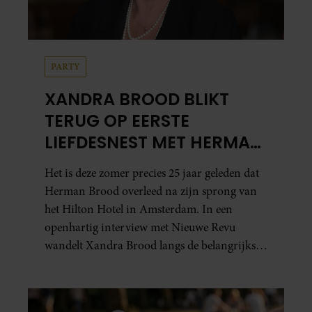
PARTY
XANDRA BROOD BLIKT
TERUG OP EERSTE
LIEFDESNEST MET HERMAN
BROOD: “HIER IS LOLA
Het is deze zomer precies 25 jaar geleden dat
GEBOREN”
Herman Brood overleed na zijn sprong van
het Hilton Hotel in Amsterdam. In een
openhartig interview met Nieuwe Revu
wandelt Xandra Brood langs de belangrijkste
plekken uit hun gezamenlijke verleden.
Vooral de woning aan de Lange
Leidsedwarsstraat roept een stortvloed aan