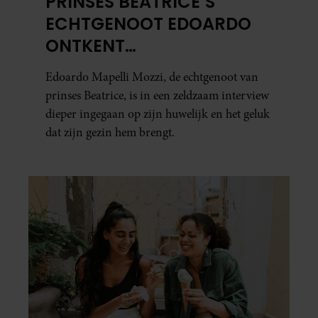
PRINSES BEATRICE’S
ECHTGENOOT EDOARDO
ONTKENT
HUWELIJKSPROBLEMEN
Edoardo Mapelli Mozzi, de echtgenoot van
prinses Beatrice, is in een zeldzaam interview
dieper ingegaan op zijn huwelijk en het geluk
dat zijn gezin hem brengt.