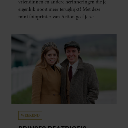
vriendinnen en andere herinneringen die je
eigenlijk nooit meer terugkijkt? Met deze
mini fotoprinter van Action geef je ze
eindelijk een plekje buiten je camerarol. En
het leuke: binnen één minuut heb je jouw foto
al in handen.
WEEKEND