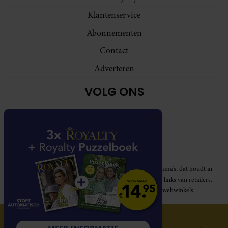
Klantenservice
Abonnementen
Contact
Adverteren
VOLG ONS
Royalty participeert in diverse affiliate marketing programma’s, dat houdt in
dat Royalty commissies ontvangt voor aankopen middels links van retailers.
Deze website wordt niet gesponsord door de genoemde webwinkels.
© 2026 Royalty Online