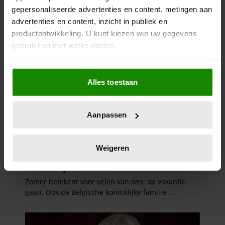
gepersonaliseerde advertenties en content, metingen aan
advertenties en content, inzicht in publiek en
productontwikkeling. U kunt kiezen wie uw gegevens
gebruikt en met welke doelen.
Als u het toestaat, willen we ook graag:
Alles toestaan
Informatie verzamelen over uw geografische
locatie, die tot een paar meter nauwkeurig kan zijn
Uw apparaat identificeren door het actief te
Aanpassen
scannen op specifieke eigenschappen (fingerprinting)
Lees meer over hoe uw persoonlijke gegevens worden
verwerkt en stel uw voorkeuren in het
detailgedeelte
in.
Weigeren
U kunt uw toestemming op elk moment wijzigen of
intrekken in de Cookieverklaring.
We gebruiken cookies om content en advertenties te
personaliseren, om functies voor social media te bieden
en om ons websiteverkeer te analyseren. Ook delen we