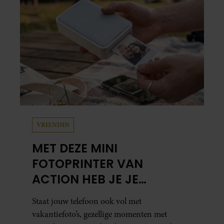
herinneringen op. Daar begon hun leven
samen en werd dochter Lola geboren.
VRIENDIN
MET DEZE MINI
FOTOPRINTER VAN
ACTION HEB JE JE
FAVORIETE FOTO’S BINNEN
Staat jouw telefoon ook vol met
ÉÉN MINUUT IN HANDEN
vakantiefoto’s, gezellige momenten met