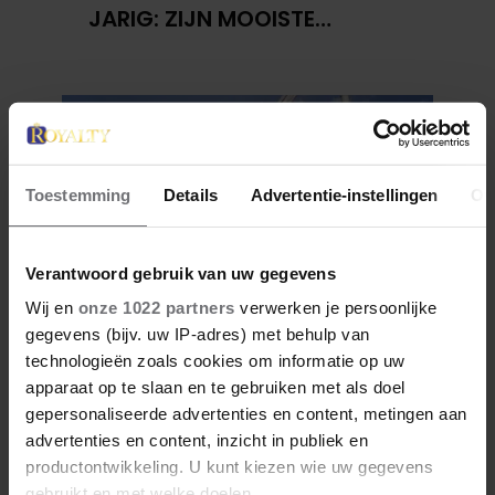
JARIG: ZIJN MOOISTE
PORTRETTEN DOOR DE JAREN
HEEN
Toestemming
Details
Advertentie-instellingen
Ov
Verantwoord gebruik van uw gegevens
Wij en
onze 1022 partners
verwerken je persoonlijke
gegevens (bijv. uw IP-adres) met behulp van
27 april 2026
technologieën zoals cookies om informatie op uw
DOKKUM PAKT UIT VOOR
apparaat op te slaan en te gebruiken met als doel
KONINGSPAAR TIJDENS
gepersonaliseerde advertenties en content, metingen aan
KONINGSDAG 2026
advertenties en content, inzicht in publiek en
productontwikkeling. U kunt kiezen wie uw gegevens
gebruikt en met welke doelen.