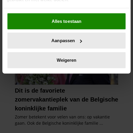
Als u het toestaat, willen we ook graag:
Alles toestaan
Informatie verzamelen over uw geografische
locatie, die tot een paar meter nauwkeurig kan zijn
Uw apparaat identificeren door het actief te
Aanpassen
scannen op specifieke eigenschappen (fingerprinting)
Lees meer over hoe uw persoonlijke gegevens worden
verwerkt en stel uw voorkeuren in het
detailgedeelte
in.
Weigeren
U kunt uw toestemming op elk moment wijzigen of
intrekken in de Cookieverklaring.
We gebruiken cookies om content en advertenties te
personaliseren, om functies voor social media te bieden
en om ons websiteverkeer te analyseren. Ook delen we
informatie over uw gebruik van onze site met onze
partners voor social media, adverteren en analyse. Deze
partners kunnen deze gegevens combineren met andere
informatie die u aan ze heeft verstrekt of die ze hebben