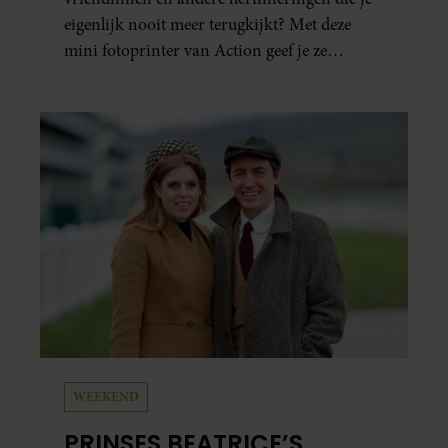
eigenlijk nooit meer terugkijkt? Met deze
mini fotoprinter van Action geef je ze
eindelijk een plekje buiten je camerarol. En
het leuke: binnen één minuut heb je jouw foto
al in handen.
WEEKEND
PRINSES BEATRICE’S