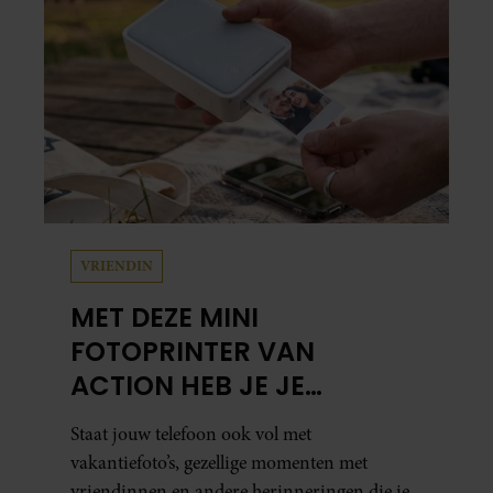
herinneringen op. Daar begon hun leven
samen en werd dochter Lola geboren.
VRIENDIN
MET DEZE MINI
FOTOPRINTER VAN
ACTION HEB JE JE
FAVORIETE FOTO’S BINNEN
Staat jouw telefoon ook vol met
ÉÉN MINUUT IN HANDEN
vakantiefoto’s, gezellige momenten met
vriendinnen en andere herinneringen die je