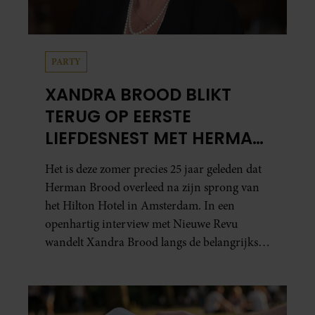
PARTY
XANDRA BROOD BLIKT
TERUG OP EERSTE
LIEFDESNEST MET HERMAN
BROOD: “HIER IS LOLA
Het is deze zomer precies 25 jaar geleden dat
GEBOREN”
Herman Brood overleed na zijn sprong van
het Hilton Hotel in Amsterdam. In een
openhartig interview met Nieuwe Revu
wandelt Xandra Brood langs de belangrijkste
plekken uit hun gezamenlijke verleden.
Vooral de woning aan de Lange
Leidsedwarsstraat roept een stortvloed aan