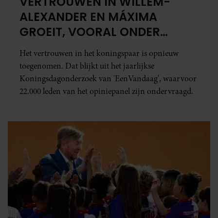
VERTROUWEN IN WILLEM-
op basis van uw gebruik van hun services. U gaat akkoord 
cookies als u onze website blijft gebruiken.
ALEXANDER EN MÁXIMA
GROEIT, VOORAL ONDER
JONGEREN
Het vertrouwen in het koningspaar is opnieuw
toegenomen. Dat blijkt uit het jaarlijkse
Koningsdagonderzoek van 'EenVandaag', waarvoor
22.000 leden van het opiniepanel zijn ondervraagd.