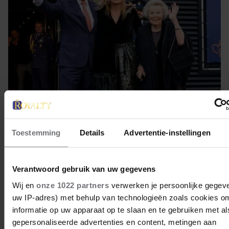
21 april 2026
Toestemming
Details
Advertentie-instellingen
KONINGSPAAR EN PRINSES
BEATRIX GENIETEN VAN FRIES
VOORPROEFJE OP
Verantwoord gebruik van uw gegevens
KONINGSDAG
Wij en
onze 1022 partners
verwerken je persoonlijke gegeve
Koning Willem-Alexander en koningin Máxima
uw IP-adres) met behulp van technologieën zoals cookies o
komen maandagavond alvast in Friese sferen tijdens
informatie op uw apparaat op te slaan en te gebruiken met al
het traditionele Koningsdagconcert in Dokkum.
gepersonaliseerde advertenties en content, metingen aan