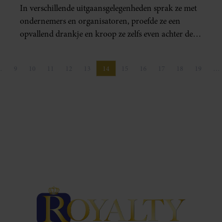
In verschillende uitgaansgelegenheden sprak ze met
ondernemers en organisatoren, proefde ze een
opvallend drankje en kroop ze zelfs even achter de
draaitafel.
…
9
10
11
12
13
14
15
16
17
18
19
…
na
a
Pagina
Pagina
Pagina
Pagina
Pagina
Pagina
Pagina
Pagina
Pagina
Pagina
Pagina