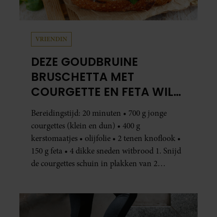
VRIENDIN
DEZE GOUDBRUINE
BRUSCHETTA MET
COURGETTE EN FETA WIL
JE METEEN MAKEN
Bereidingstijd: 20 minuten • 700 g jonge
courgettes (klein en dun) • 400 g
kerstomaatjes • olijfolie • 2 tenen knoflook •
150 g feta • 4 dikke sneden witbrood 1. Snijd
de courgettes schuin in plakken van 2
centimeter dik. Halveer de tomaatjes. Pel en
hak de knoflook. 2. Verhit een scheut olie
in…