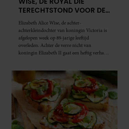
WISE, DE ROYAL DIE
TERECHTSTOND VOOR DE
DOOD VAN HAAR BABY
Elizabeth Alice Wise, de achter-
achterkleindochter van koningin Victoria is
afgelopen week op 89-jarige leeftijd
overleden. Achter de verre nicht van
koningin Elizabeth II gaat een heftig verhaal
schuil. Zo zag haar leven eruit.