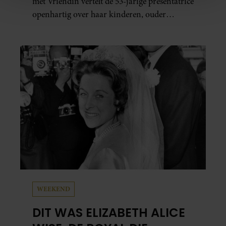
met Vriendin vertelt de 53-jarige presentatrice
personaliseren, om functies voor social media te bieden
openhartig over haar kinderen, ouder
en om ons websiteverkeer te analyseren. Ook delen we
worden en haar nieuwe kinderboek Chill.
informatie over uw gebruik van onze site met onze
Ook blikt ze terug op haar jeugd en deelt ze
partners voor social media, adverteren en analyse. Deze
welke levenslessen haar vandaag de dag het
partners kunnen deze gegevens combineren met andere
meest bezighouden.
informatie die u aan ze heeft verstrekt of die ze hebben
verzameld op basis van uw gebruik van hun services. U
gaat akkoord met onze cookies als u onze website blijft
gebruiken.
WEEKEND
DIT WAS ELIZABETH ALICE