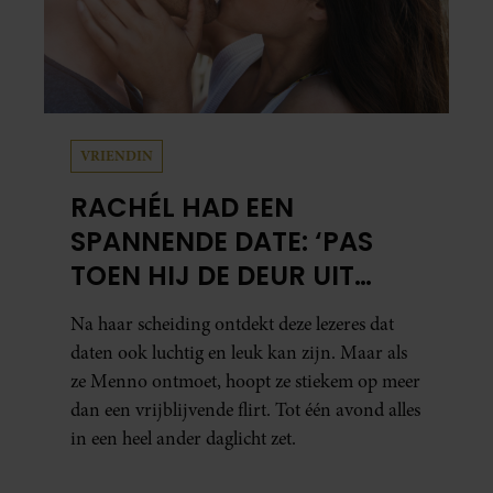
VRIENDIN
RACHÉL HAD EEN
SPANNENDE DATE: ‘PAS
TOEN HIJ DE DEUR UIT
WAS, BESEFTE IK WAT ER
Na haar scheiding ontdekt deze lezeres dat
ECHT WAS GEBEURD’
daten ook luchtig en leuk kan zijn. Maar als
ze Menno ontmoet, hoopt ze stiekem op meer
dan een vrijblijvende flirt. Tot één avond alles
in een heel ander daglicht zet.