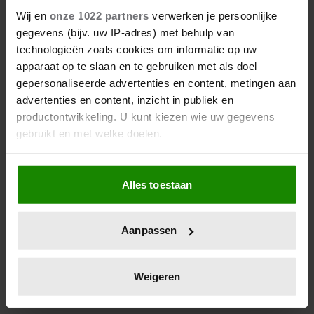
Wij en
onze 1022 partners
verwerken je persoonlijke
gegevens (bijv. uw IP-adres) met behulp van
technologieën zoals cookies om informatie op uw
apparaat op te slaan en te gebruiken met als doel
gepersonaliseerde advertenties en content, metingen aan
advertenties en content, inzicht in publiek en
productontwikkeling. U kunt kiezen wie uw gegevens
gebruikt en met welke doelen.
Als u het toestaat, willen we ook graag:
Alles toestaan
Informatie verzamelen over uw geografische
locatie, die tot een paar meter nauwkeurig kan zijn
Uw apparaat identificeren door het actief te
Aanpassen
scannen op specifieke eigenschappen (fingerprinting)
Lees meer over hoe uw persoonlijke gegevens worden
verwerkt en stel uw voorkeuren in het
detailgedeelte
in.
Weigeren
U kunt uw toestemming op elk moment wijzigen of
intrekken in de Cookieverklaring.