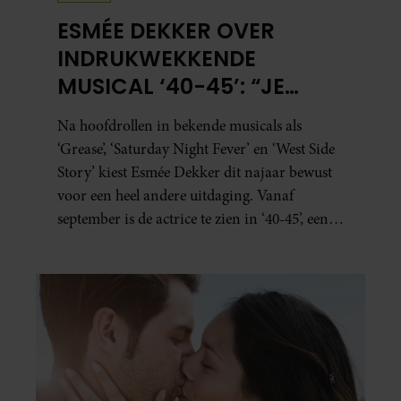
ESMÉE DEKKER OVER
INDRUKWEKKENDE
MUSICAL ‘40-45’: “JE
BESEFT INEENS HOE
Na hoofdrollen in bekende musicals als
KOSTBAAR VRIJHEID IS”
‘Grease’, ‘Saturday Night Fever’ en ‘West Side
Story’ kiest Esmée Dekker dit najaar bewust
voor een heel andere uitdaging. Vanaf
september is de actrice te zien in ‘40-45’, een
indrukwekkende spektakelmusical over de
Tweede Wereldoorlog. Volgens Esmée is het
een voorstelling die niet alleen raakt, maar
het publiek ook aan het denken zet.