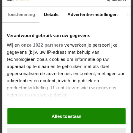
Toestemming
Details
Advertentie-instellingen
Ov
Verantwoord gebruik van uw gegevens
Wij en
onze 1022 partners
verwerken je persoonlijke
gegevens (bijv. uw IP-adres) met behulp van
technologieën zoals cookies om informatie op uw
apparaat op te slaan en te gebruiken met als doel
gepersonaliseerde advertenties en content, metingen aan
advertenties en content, inzicht in publiek en
productontwikkeling. U kunt kiezen wie uw gegevens
gebruikt en met welke doelen.
Als u het toestaat, willen we ook graag:
Alles toestaan
Informatie verzamelen over uw geografische
locatie, die tot een paar meter nauwkeurig kan zijn
Uw apparaat identificeren door het actief te