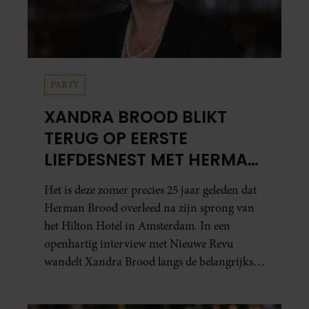
PARTY
XANDRA BROOD BLIKT
TERUG OP EERSTE
LIEFDESNEST MET HERMAN
BROOD: “HIER IS LOLA
Het is deze zomer precies 25 jaar geleden dat
GEBOREN”
Herman Brood overleed na zijn sprong van
het Hilton Hotel in Amsterdam. In een
openhartig interview met Nieuwe Revu
wandelt Xandra Brood langs de belangrijkste
plekken uit hun gezamenlijke verleden.
Vooral de woning aan de Lange