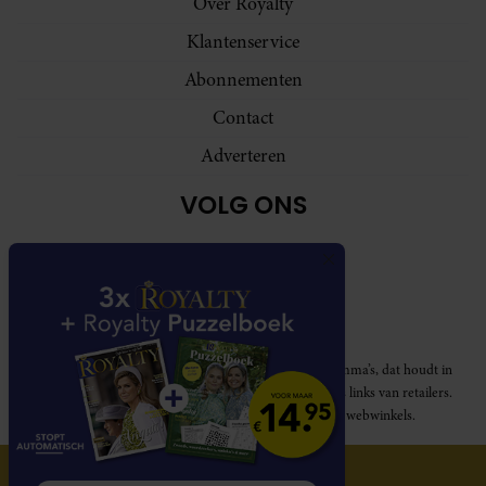
Over Royalty
Klantenservice
Abonnementen
Contact
Adverteren
VOLG ONS
Royalty participeert in diverse affiliate marketing programma’s, dat houdt in
dat Royalty commissies ontvangt voor aankopen middels links van retailers.
Deze website wordt niet gesponsord door de genoemde webwinkels.
© 2026 Royalty Online