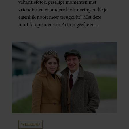
vakantiefoto’s, gezellige momenten met
vriendinnen en andere herinneringen die je
eigenlijk nooit meer terugkijkt? Met deze
mini fotoprinter van Action geef je ze
eindelijk een plekje buiten je camerarol. En
het leuke: binnen één minuut heb je jouw foto
al in handen.
WEEKEND