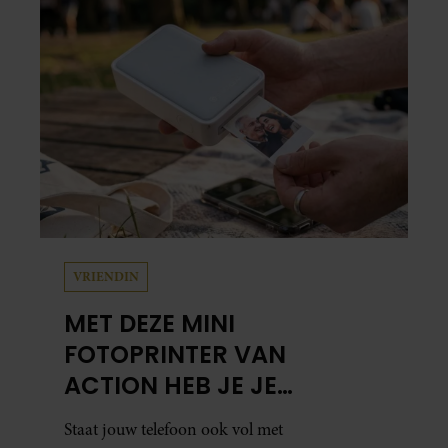
Leidsedwarsstraat roept een stortvloed aan
herinneringen op. Daar begon hun leven
samen en werd dochter Lola geboren.
VRIENDIN
MET DEZE MINI
FOTOPRINTER VAN
ACTION HEB JE JE
FAVORIETE FOTO’S BINNEN
Staat jouw telefoon ook vol met
ÉÉN MINUUT IN HANDEN