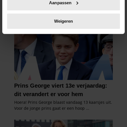
Aanpassen
scannen op specifieke eigenschappen (fingerprinting)
Lees meer over hoe uw persoonlijke gegevens worden
verwerkt en stel uw voorkeuren in het
detailgedeelte
in.
Weigeren
U kunt uw toestemming op elk moment wijzigen of
intrekken in de Cookieverklaring.
We gebruiken cookies om content en advertenties te
personaliseren, om functies voor social media te bieden
en om ons websiteverkeer te analyseren. Ook delen we
informatie over uw gebruik van onze site met onze
partners voor social media, adverteren en analyse. Deze
partners kunnen deze gegevens combineren met andere
informatie die u aan ze heeft verstrekt of die ze hebben
verzameld op basis van uw gebruik van hun services. U
gaat akkoord met onze cookies als u onze website blijft
gebruiken.