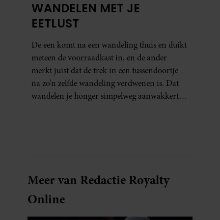
WANDELEN MET JE
EETLUST
De een komt na een wandeling thuis en duikt
meteen de voorraadkast in, en de ander
merkt juist dat de trek in een tussendoortje
na zo’n zelfde wandeling verdwenen is. Dat
wandelen je honger simpelweg aanwakkert,
blijkt uit onderzoek een stuk te kort door de
bocht. Er gebeurt iets veel interessanters.
Meer van Redactie Royalty
Online