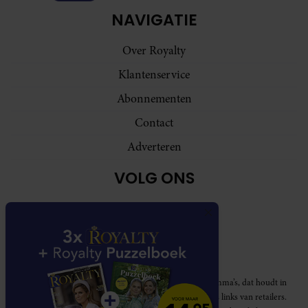
NAVIGATIE
Over Royalty
Klantenservice
Abonnementen
Contact
Adverteren
VOLG ONS
Royalty participeert in diverse affiliate marketing programma’s, dat houdt in
dat Royalty commissies ontvangt voor aankopen middels links van retailers.