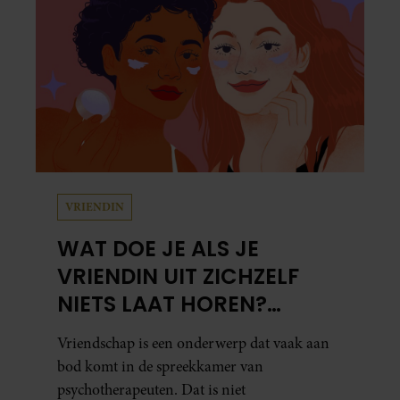
VRIENDIN
WAT DOE JE ALS JE
VRIENDIN UIT ZICHZELF
NIETS LAAT HOREN?
PSYCHOTHERAPEUT
Vriendschap is een onderwerp dat vaak aan
MARTINE GEEFT ADVIES.
bod komt in de spreekkamer van
psychotherapeuten. Dat is niet