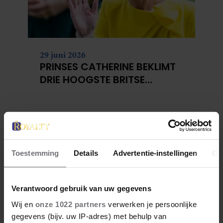
29 juni 2026
PRINSES CATHERINE BEKLIMT
DRIE HOOGSTE BRITSE
BERGEN VOOR
KANKERONDERZOEK
Toestemming
Details
Advertentie-instellingen
Ov
Verantwoord gebruik van uw gegevens
Wij en
onze 1022 partners
verwerken je persoonlijke
gegevens (bijv. uw IP-adres) met behulp van