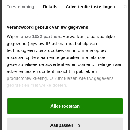
Toestemming
Details
Advertentie-instellingen
Ov
27 april 2026
KONING WILLEM-ALEXANDER
JARIG: ZIJN MOOISTE
Verantwoord gebruik van uw gegevens
PORTRETTEN DOOR DE JAREN
Wij en
onze 1022 partners
verwerken je persoonlijke
HEEN
gegevens (bijv. uw IP-adres) met behulp van
technologieën zoals cookies om informatie op uw
apparaat op te slaan en te gebruiken met als doel
gepersonaliseerde advertenties en content, metingen aan
advertenties en content, inzicht in publiek en
productontwikkeling. U kunt kiezen wie uw gegevens
gebruikt en met welke doelen.
Als u het toestaat, willen we ook graag:
Alles toestaan
27 april 2026
Informatie verzamelen over uw geografische
DOKKUM PAKT UIT VOOR
locatie, die tot een paar meter nauwkeurig kan zijn
KONINGSPAAR TIJDENS
Uw apparaat identificeren door het actief te
Aanpassen
scannen op specifieke eigenschappen (fingerprinting)
KONINGSDAG 2026