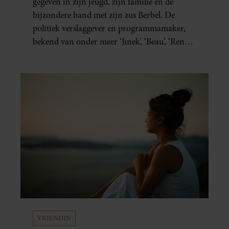
gegeven in zijn jeugd, zijn familie en de
bijzondere band met zijn zus Berbel. De
politiek verslaggever en programmamaker,
bekend van onder meer ‘Jinek’, ‘Beau’, ‘Renze’,
‘Humberto’ en ‘RTL Tonight’, vertelt dat juist
zijn opvoeding de basis vormde voor zijn
carrière. Nog altijd kan hij voor advies bij
zijn zus terecht.
VRIENDIN