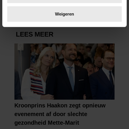
Lees meer over hoe uw persoonlijke gegevens worden
verwerkt en stel uw voorkeuren in het
detailgedeelte
in.
Weigeren
U kunt uw toestemming op elk moment wijzigen of
intrekken in de Cookieverklaring.
We gebruiken cookies om content en advertenties te
personaliseren, om functies voor social media te bieden
en om ons websiteverkeer te analyseren. Ook delen we
informatie over uw gebruik van onze site met onze
partners voor social media, adverteren en analyse. Deze
partners kunnen deze gegevens combineren met andere
informatie die u aan ze heeft verstrekt of die ze hebben
verzameld op basis van uw gebruik van hun services. U
gaat akkoord met onze cookies als u onze website blijft
gebruiken.