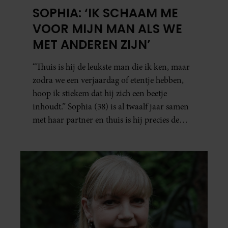
SOPHIA: ‘IK SCHAAM ME
VOOR MIJN MAN ALS WE
MET ANDEREN ZIJN’
“Thuis is hij de leukste man die ik ken, maar
zodra we een verjaardag of etentje hebben,
hoop ik stiekem dat hij zich een beetje
inhoudt.” Sophia (38) is al twaalf jaar samen
met haar partner en thuis is hij precies de
man op wie ze verliefd werd: lief, zorgzaam
en grappig. Toch merkt ze dat ze zich steeds
vaker schaamt zodra ze samen onder de
mensen zijn.