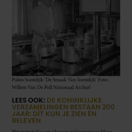
Paleis Soestdijk ‘De Smaak Van Soestdijk’ Foto:
Willem Van De Poll Nationaal Archief
LEES OOK:
DE KONINKLIJKE
VERZAMELINGEN BESTAAN 200
JAAR: DÍT KUN JE ZIEN ÉN
BELEVEN
Het initiatief is een idee van paleiseigenaar Maya