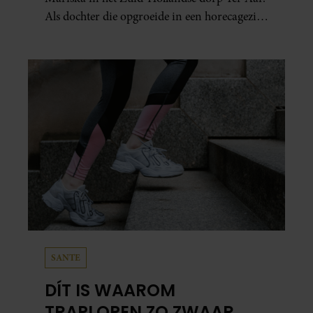
Als dochter die opgroeide in een horecagezin
hielp Mariska vaak mee in de bediening.
SANTE
DÍT IS WAAROM
TRAPLOPEN ZO ZWAAR