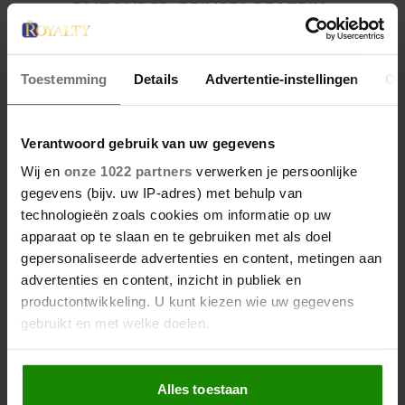
BIJZONDER: PRINSES BEATRIX
ZIET NA 88 JAAR HAAR
VERDWENEN WIEG TERUG
Toestemming
Details
Advertentie-instellingen
Ov
Verantwoord gebruik van uw gegevens
Wij en
onze 1022 partners
verwerken je persoonlijke
gegevens (bijv. uw IP-adres) met behulp van
technologieën zoals cookies om informatie op uw
apparaat op te slaan en te gebruiken met als doel
gepersonaliseerde advertenties en content, metingen aan
advertenties en content, inzicht in publiek en
productontwikkeling. U kunt kiezen wie uw gegevens
gebruikt en met welke doelen.
Als u het toestaat, willen we ook graag:
Alles toestaan
Informatie verzamelen over uw geografische