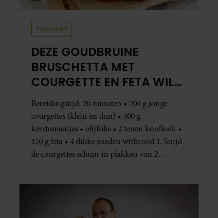
VRIENDIN
DEZE GOUDBRUINE
BRUSCHETTA MET
COURGETTE EN FETA WIL
JE METEEN MAKEN
Bereidingstijd: 20 minuten • 700 g jonge
courgettes (klein en dun) • 400 g
kerstomaatjes • olijfolie • 2 tenen knoflook •
150 g feta • 4 dikke sneden witbrood 1. Snijd
de courgettes schuin in plakken van 2
centimeter dik. Halveer de tomaatjes. Pel en
hak de knoflook. 2. Verhit een scheut olie
in…