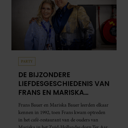
PARTY
DE BIJZONDERE
LIEFDESGESCHIEDENIS VAN
FRANS EN MARISKA
BAUER: OOK IN BED
Frans Bauer en Mariska Bauer leerden elkaar
ELKAARS EERSTE
kennen in 1992, toen Frans kwam optreden
in het café-restaurant van de ouders van
Mariska in het Zuid-Hollandse dorp Ter Aar.