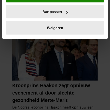
locatie, die tot een paar meter nauwkeurig kan zijn
Uw apparaat identificeren door het actief te
Aanpassen
scannen op specifieke eigenschappen (fingerprinting)
Lees meer over hoe uw persoonlijke gegevens worden
verwerkt en stel uw voorkeuren in het
detailgedeelte
in.
Weigeren
U kunt uw toestemming op elk moment wijzigen of
intrekken in de Cookieverklaring.
We gebruiken cookies om content en advertenties te
personaliseren, om functies voor social media te bieden
en om ons websiteverkeer te analyseren. Ook delen we
informatie over uw gebruik van onze site met onze
partners voor social media, adverteren en analyse. Deze
partners kunnen deze gegevens combineren met andere
informatie die u aan ze heeft verstrekt of die ze hebben
verzameld op basis van uw gebruik van hun services. U
gaat akkoord met onze cookies als u onze website blijft
gebruiken.