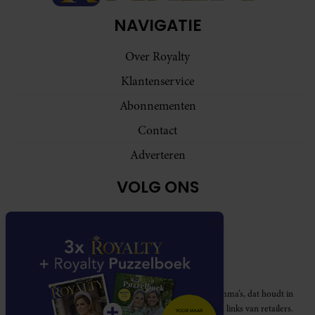
NAVIGATIE
Over Royalty
Klantenservice
Abonnementen
Contact
Adverteren
VOLG ONS
Royalty participeert in diverse affiliate marketing programma’s, dat houdt in
dat Royalty commissies ontvangt voor aankopen middels links van retailers.