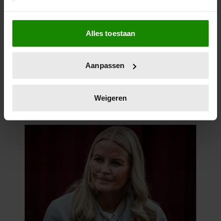
Als u het toestaat, willen we ook graag:
Alles toestaan
Informatie verzamelen over uw geografische
locatie, die tot een paar meter nauwkeurig kan zijn
Uw apparaat identificeren door het actief te
Aanpassen
scannen op specifieke eigenschappen (fingerprinting)
Lees meer over hoe uw persoonlijke gegevens worden
verwerkt en stel uw voorkeuren in het
detailgedeelte
in.
Weigeren
U kunt uw toestemming op elk moment wijzigen of
intrekken in de Cookieverklaring.
We gebruiken cookies om content en advertenties te
personaliseren, om functies voor social media te bieden
en om ons websiteverkeer te analyseren. Ook delen we
informatie over uw gebruik van onze site met onze
partners voor social media, adverteren en analyse. Deze
partners kunnen deze gegevens combineren met andere
informatie die u aan ze heeft verstrekt of die ze hebben