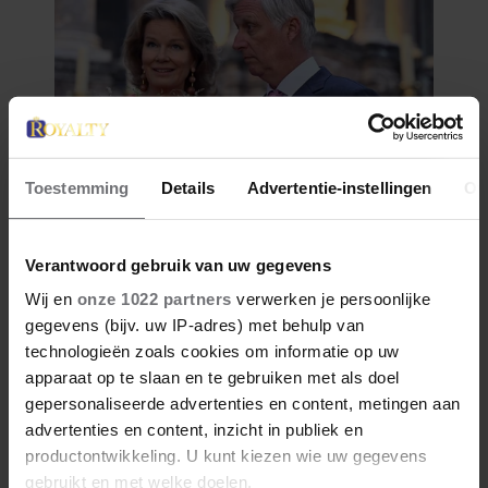
Toestemming
Details
Advertentie-instellingen
Ov
Verantwoord gebruik van uw gegevens
Wij en
onze 1022 partners
verwerken je persoonlijke
gegevens (bijv. uw IP-adres) met behulp van
technologieën zoals cookies om informatie op uw
apparaat op te slaan en te gebruiken met als doel
gepersonaliseerde advertenties en content, metingen aan
advertenties en content, inzicht in publiek en
productontwikkeling. U kunt kiezen wie uw gegevens
gebruikt en met welke doelen.