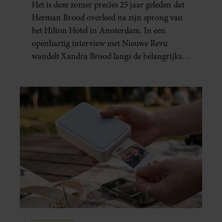
Het is deze zomer precies 25 jaar geleden dat
GEBOREN”
Herman Brood overleed na zijn sprong van
het Hilton Hotel in Amsterdam. In een
openhartig interview met Nieuwe Revu
wandelt Xandra Brood langs de belangrijkste
plekken uit hun gezamenlijke verleden.
Vooral de woning aan de Lange
Leidsedwarsstraat roept een stortvloed aan
herinneringen op. Daar begon hun leven
samen en werd dochter Lola geboren.