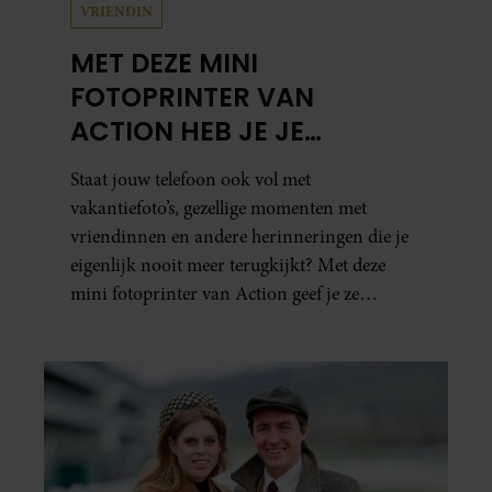
VRIENDIN
MET DEZE MINI
FOTOPRINTER VAN
ACTION HEB JE JE
FAVORIETE FOTO’S BINNEN
Staat jouw telefoon ook vol met
ÉÉN MINUUT IN HANDEN
vakantiefoto’s, gezellige momenten met
vriendinnen en andere herinneringen die je
eigenlijk nooit meer terugkijkt? Met deze
mini fotoprinter van Action geef je ze
eindelijk een plekje buiten je camerarol. En
het leuke: binnen één minuut heb je jouw foto
al in handen.