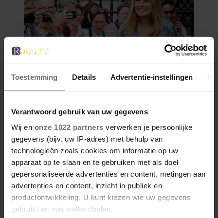
Toestemming
Details
Advertentie-instellingen
Ov
Verantwoord gebruik van uw gegevens
Wij en
onze 1022 partners
verwerken je persoonlijke
gegevens (bijv. uw IP-adres) met behulp van
technologieën zoals cookies om informatie op uw
apparaat op te slaan en te gebruiken met als doel
gepersonaliseerde advertenties en content, metingen aan
advertenties en content, inzicht in publiek en
productontwikkeling. U kunt kiezen wie uw gegevens
gebruikt en met welke doelen.