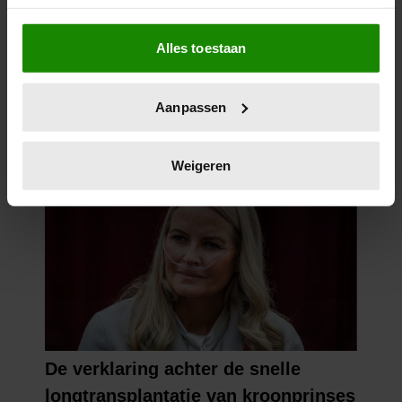
Als u het toestaat, willen we ook graag:
Alles toestaan
Informatie verzamelen over uw geografische
locatie, die tot een paar meter nauwkeurig kan zijn
Uw apparaat identificeren door het actief te
Aanpassen
scannen op specifieke eigenschappen (fingerprinting)
Lees meer over hoe uw persoonlijke gegevens worden
verwerkt en stel uw voorkeuren in het
detailgedeelte
in.
Weigeren
U kunt uw toestemming op elk moment wijzigen of
intrekken in de Cookieverklaring.
We gebruiken cookies om content en advertenties te
personaliseren, om functies voor social media te bieden
en om ons websiteverkeer te analyseren. Ook delen we
informatie over uw gebruik van onze site met onze
partners voor social media, adverteren en analyse. Deze
partners kunnen deze gegevens combineren met andere
informatie die u aan ze heeft verstrekt of die ze hebben
verzameld op basis van uw gebruik van hun services. U