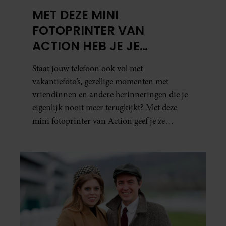
MET DEZE MINI
FOTOPRINTER VAN
ACTION HEB JE JE
FAVORIETE FOTO’S BINNEN
Staat jouw telefoon ook vol met
ÉÉN MINUUT IN HANDEN
vakantiefoto’s, gezellige momenten met
vriendinnen en andere herinneringen die je
eigenlijk nooit meer terugkijkt? Met deze
mini fotoprinter van Action geef je ze
eindelijk een plekje buiten je camerarol. En
het leuke: binnen één minuut heb je jouw foto
al in handen.