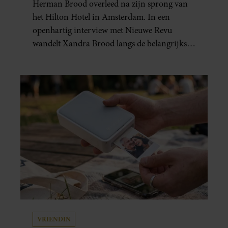
Herman Brood overleed na zijn sprong van
het Hilton Hotel in Amsterdam. In een
openhartig interview met Nieuwe Revu
wandelt Xandra Brood langs de belangrijkste
plekken uit hun gezamenlijke verleden.
Vooral de woning aan de Lange
Leidsedwarsstraat roept een stortvloed aan
herinneringen op. Daar begon hun leven
samen en werd dochter Lola geboren.
VRIENDIN