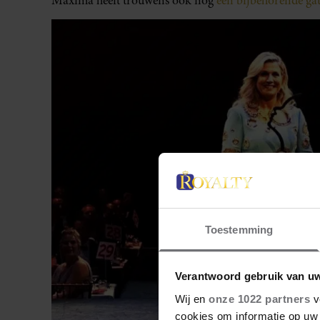
Máxima heeft trouwens ook nog
een bijbehorende ga
Toestemming
Verantwoord gebruik van u
Wij en
onze 1022 partners
v
cookies om informatie op uw 