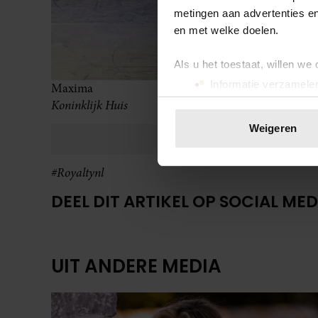
metingen aan advertenties en
en met welke doelen.
Als u het toestaat, willen we
Informatie verzamelen
Maxima
Uw apparaat identific
Koninklijk Huis
Lees meer over hoe uw perso
Weigeren
toestemming op elk moment wi
#Royaltynl
We gebruiken cookies om cont
websiteverkeer te analyseren
DEEL DIT ARTIKEL OP SOCIAL MED
media, adverteren en analys
verstrekt of die ze hebben v
onze website blijft gebruiken.
UIT ANDERE MEDIA