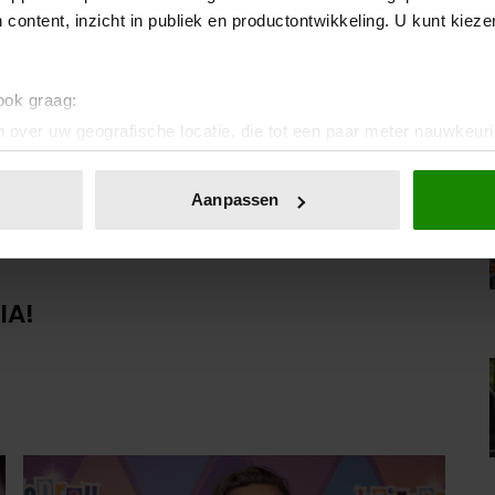
 content, inzicht in publiek en productontwikkeling. U kunt kiez
 ook graag:
 over uw geografische locatie, die tot een paar meter nauwkeuri
eren door het actief te scannen op specifieke eigenschappen (fing
onlijke gegevens worden verwerkt en stel uw voorkeuren in he
Aanpassen
jzigen of intrekken in de Cookieverklaring.
ent en advertenties te personaliseren, om functies voor social
. Ook delen we informatie over uw gebruik van onze site met on
IA!
e. Deze partners kunnen deze gegevens combineren met andere i
erzameld op basis van uw gebruik van hun services. U gaat akk