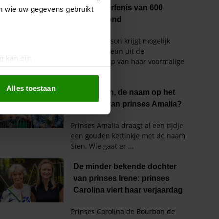
en wie uw gegevens gebruikt
g kan zijn
erprinting)
t
detailgedeelte
in. U kunt uw
Alles toestaan
 media te bieden en om ons
ze partners voor social
nformatie die u aan ze heeft
oord met onze cookies als u