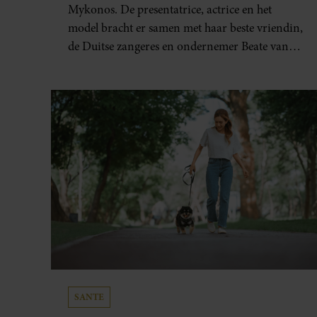
Mykonos. De presentatrice, actrice en het
model bracht er samen met haar beste vriendin,
de Duitse zangeres en ondernemer Beate van
Baal, een week door. Op sociale media deelt
Sylvie Meis prachtige foto’s van de
zonovergoten bestemming én vertelt ze hoe
bijzonder de reis voor haar is geweest.
SANTE