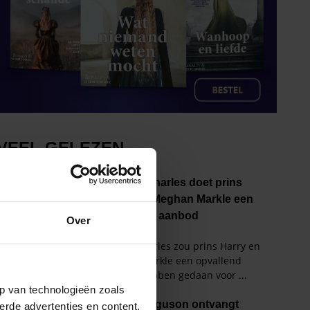
Over
p van technologieën zoals
erde advertenties en content,