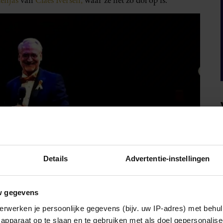
tenjas
van
Claes Iversen,
waar ze net zo dol op is.
Details
Advertentie-instellingen
w gegevens
erwerken je persoonlijke gegevens (bijv. uw IP-adres) met behul
apparaat op te slaan en te gebruiken met als doel gepersonalise