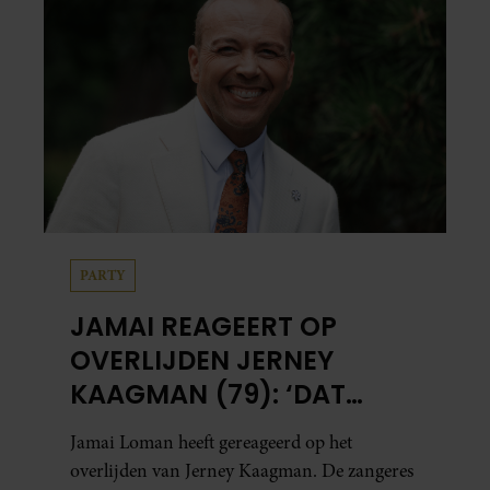
mensen zijn.
PARTY
JAMAI REAGEERT OP
OVERLIJDEN JERNEY
KAAGMAN (79): ‘DAT
VERTROUWEN ZAL IK
Jamai Loman heeft gereageerd op het
NOOIT VERGETEN’
overlijden van Jerney Kaagman. De zangeres