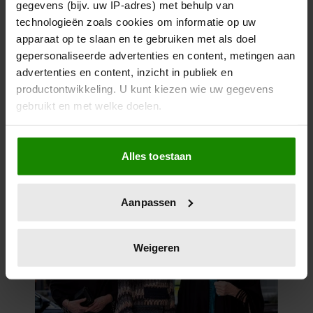
gegevens (bijv. uw IP-adres) met behulp van
technologieën zoals cookies om informatie op uw
apparaat op te slaan en te gebruiken met als doel
gepersonaliseerde advertenties en content, metingen aan
advertenties en content, inzicht in publiek en
productontwikkeling. U kunt kiezen wie uw gegevens
gebruikt en met welke doelen.
Als u het toestaat, willen we ook graag:
Alles toestaan
Informatie verzamelen over uw geografische
locatie, die tot een paar meter nauwkeurig kan zijn
Uw apparaat identificeren door het actief te
Aanpassen
scannen op specifieke eigenschappen (fingerprinting)
Lees meer over hoe uw persoonlijke gegevens worden
verwerkt en stel uw voorkeuren in het
detailgedeelte
in.
Weigeren
U kunt uw toestemming op elk moment wijzigen of
intrekken in de Cookieverklaring.
We gebruiken cookies om content en advertenties te