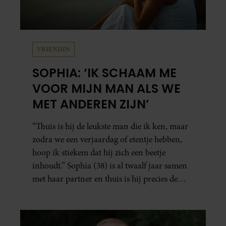
VRIENDIN
SOPHIA: ‘IK SCHAAM ME
VOOR MIJN MAN ALS WE
MET ANDEREN ZIJN’
“Thuis is hij de leukste man die ik ken, maar
zodra we een verjaardag of etentje hebben,
hoop ik stiekem dat hij zich een beetje
inhoudt.” Sophia (38) is al twaalf jaar samen
met haar partner en thuis is hij precies de
man op wie ze verliefd werd: lief, zorgzaam
en grappig. Toch merkt ze dat ze zich steeds
vaker schaamt zodra ze samen onder de