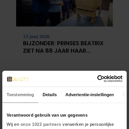
12 juni 2026
BIJZONDER: PRINSES BEATRIX
ZIET NA 88 JAAR HAAR
VERDWENEN WIEG TERUG
Toestemming
Details
Advertentie-instellingen
Ov
Verantwoord gebruik van uw gegevens
Wij en
onze 1022 partners
verwerken je persoonlijke