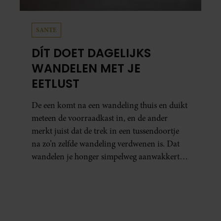
SANTE
DÍT DOET DAGELIJKS
WANDELEN MET JE
EETLUST
De een komt na een wandeling thuis en duikt
meteen de voorraadkast in, en de ander
merkt juist dat de trek in een tussendoortje
na zo’n zelfde wandeling verdwenen is. Dat
wandelen je honger simpelweg aanwakkert,
blijkt uit onderzoek een stuk te kort door de
bocht. Er gebeurt iets veel interessanters.