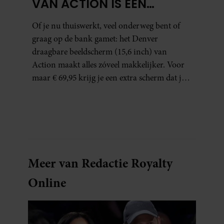
VAN ACTION IS EEN
GAMECHANGER VOOR
Of je nu thuiswerkt, veel onderweg bent of
THUISWERKERS ÉN BINGE-
graag op de bank gamet: het Denver
WATCHERS
draagbare beeldscherm (15,6 inch) van
Action maakt alles zóveel makkelijker. Voor
maar € 69,95 krijg je een extra scherm dat je
letterlijk overal mee naartoe kunt nemen…
en dat is in tijden van hybride werken echt
geen overbodige luxe.
Meer van Redactie Royalty
Online