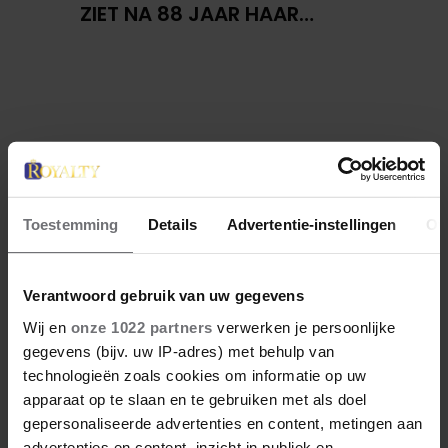
ZIET NA 88 JAAR HAAR
VERDWENEN WIEG TERUG
Toestemming
Details
Advertentie-instellingen
Ov
Verantwoord gebruik van uw gegevens
Wij en
onze 1022 partners
verwerken je persoonlijke
gegevens (bijv. uw IP-adres) met behulp van
technologieën zoals cookies om informatie op uw
apparaat op te slaan en te gebruiken met als doel
gepersonaliseerde advertenties en content, metingen aan
advertenties en content, inzicht in publiek en