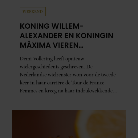
WEEKEND
KONING WILLEM-
ALEXANDER EN KONINGIN
MÁXIMA VIEREN
HISTORISCHE ZEGE DEMI
Demi Vollering heeft opnieuw
VOLLERING OP TOUR DE
wielergeschiedenis geschreven. De
FRANCE FEMMES
Nederlandse wielrenster won voor de tweede
keer in haar carrière de Tour de France
Femmes en kreeg na haar indrukwekkende
prestatie zelfs koninklijke felicitaties.