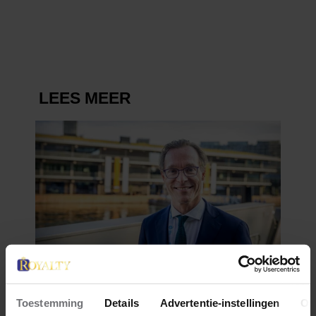
VERDWENEN WIEG TERUG
Toestemming
Details
Advertentie-instellingen
Ov