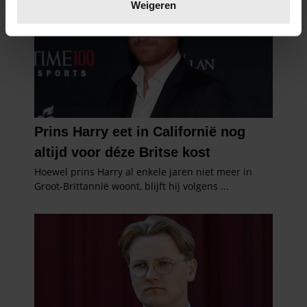
verwerkt en stel uw voorkeuren in het
detailgedeelte
in.
Weigeren
U kunt uw toestemming op elk moment wijzigen of
intrekken in de Cookieverklaring.
We gebruiken cookies om content en advertenties te
personaliseren, om functies voor social media te bieden
en om ons websiteverkeer te analyseren. Ook delen we
informatie over uw gebruik van onze site met onze
partners voor social media, adverteren en analyse. Deze
partners kunnen deze gegevens combineren met andere
informatie die u aan ze heeft verstrekt of die ze hebben
verzameld op basis van uw gebruik van hun services. U
gaat akkoord met onze cookies als u onze website blijft
gebruiken.