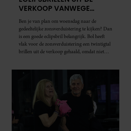
VERKOOP VANWEGE
TWIJFELS OVER VEILIGHEID
Ben je van plan om woensdag naar de
gedeeltelijke zonsverduistering te kijken? Dan
is een goede eclipsbril belangrijk. Bol heeft
vlak voor de zonsverduistering een twintigtal
brillen uit de verkoop gehaald, omdat niet
kon worden gegarandeerd dat ze aan de
veiligheidseisen voldoen.