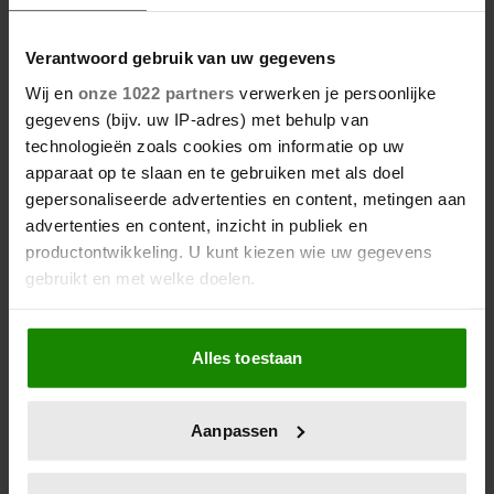
Verantwoord gebruik van uw gegevens
Wij en
onze 1022 partners
verwerken je persoonlijke
gegevens (bijv. uw IP-adres) met behulp van
technologieën zoals cookies om informatie op uw
apparaat op te slaan en te gebruiken met als doel
gepersonaliseerde advertenties en content, metingen aan
advertenties en content, inzicht in publiek en
productontwikkeling. U kunt kiezen wie uw gegevens
gebruikt en met welke doelen.
Als u het toestaat, willen we ook graag:
Alles toestaan
Informatie verzamelen over uw geografische
locatie, die tot een paar meter nauwkeurig kan zijn
Uw apparaat identificeren door het actief te
Aanpassen
scannen op specifieke eigenschappen (fingerprinting)
Lees meer over hoe uw persoonlijke gegevens worden