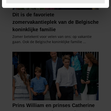
U kunt uw toestemming op elk moment wijzigen of
intrekken in de Cookieverklaring.
We gebruiken cookies om content en advertenties te
personaliseren, om functies voor social media te bieden
en om ons websiteverkeer te analyseren. Ook delen we
informatie over uw gebruik van onze site met onze
partners voor social media, adverteren en analyse. Deze
partners kunnen deze gegevens combineren met andere
informatie die u aan ze heeft verstrekt of die ze hebben
verzameld op basis van uw gebruik van hun services. U
gaat akkoord met onze cookies als u onze website blijft
gebruiken.