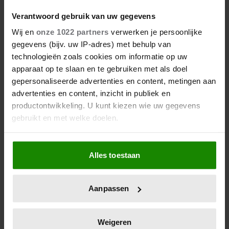
Verantwoord gebruik van uw gegevens
Wij en
onze 1022 partners
verwerken je persoonlijke
gegevens (bijv. uw IP-adres) met behulp van
technologieën zoals cookies om informatie op uw
apparaat op te slaan en te gebruiken met als doel
gepersonaliseerde advertenties en content, metingen aan
advertenties en content, inzicht in publiek en
productontwikkeling. U kunt kiezen wie uw gegevens
gebruikt en met welke doelen.
Als u het toestaat, willen we ook graag:
Alles toestaan
Informatie verzamelen over uw geografische
locatie, die tot een paar meter nauwkeurig kan zijn
Uw apparaat identificeren door het actief te
Aanpassen
scannen op specifieke eigenschappen (fingerprinting)
Lees meer over hoe uw persoonlijke gegevens worden
verwerkt en stel uw voorkeuren in het
detailgedeelte
in.
Weigeren