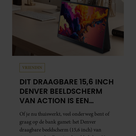
VRIENDIN
DIT DRAAGBARE 15,6 INCH
DENVER BEELDSCHERM
VAN ACTION IS EEN
GAMECHANGER VOOR
Of je nu thuiswerkt, veel onderweg bent of
THUISWERKERS ÉN BINGE-
graag op de bank gamet: het Denver
WATCHERS
draagbare beeldscherm (15,6 inch) van