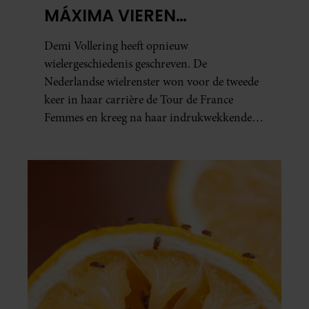
MÁXIMA VIEREN
HISTORISCHE ZEGE DEMI
Demi Vollering heeft opnieuw
VOLLERING OP TOUR DE
wielergeschiedenis geschreven. De
FRANCE FEMMES
Nederlandse wielrenster won voor de tweede
keer in haar carrière de Tour de France
Femmes en kreeg na haar indrukwekkende
prestatie zelfs koninklijke felicitaties.