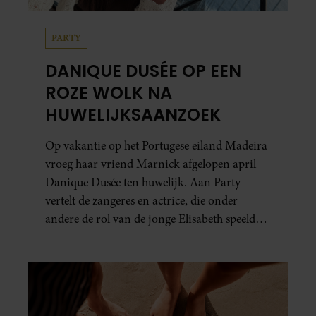
PARTY
DANIQUE DUSÉE OP EEN
ROZE WOLK NA
HUWELIJKSAANZOEK
Op vakantie op het Portugese eiland Madeira
vroeg haar vriend Marnick afgelopen april
Danique Dusée ten huwelijk. Aan Party
vertelt de zangeres en actrice, die onder
andere de rol van de jonge Elisabeth speelde
in ‘Elisabeth De Musical’, hoe het aanzoek
verliep.