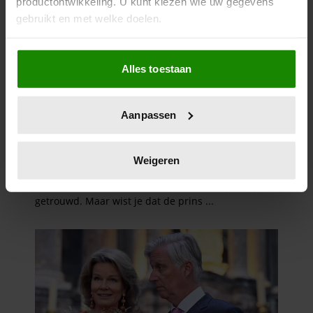
productontwikkeling. U kunt kiezen wie uw gegevens
gebruikt en met welke doelen.
Als u het toestaat, willen we ook graag:
Alles toestaan
Informatie verzamelen over uw geografische
locatie, die tot een paar meter nauwkeurig kan zijn
Uw apparaat identificeren door het actief te
Aanpassen
scannen op specifieke eigenschappen (fingerprinting)
Lees meer over hoe uw persoonlijke gegevens worden
verwerkt en stel uw voorkeuren in het
detailgedeelte
in.
Weigeren
U kunt uw toestemming op elk moment wijzigen of
intrekken in de Cookieverklaring.
We gebruiken cookies om content en advertenties te
personaliseren, om functies voor social media te bieden
en om ons websiteverkeer te analyseren. Ook delen we
informatie over uw gebruik van onze site met onze
partners voor social media, adverteren en analyse. Deze
partners kunnen deze gegevens combineren met andere