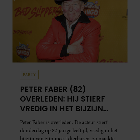
PARTY
PETER FABER (82)
OVERLEDEN: HIJ STIERF
VREDIG IN HET BIJZIJN
VAN ZIJN MEEST
Peter Faber is overleden. De acteur stierf
DIERBAREN
donderdag op 82-jarige leeftijd, vredig in het
bijzijn van zijn meest dierbaren, zo maakte