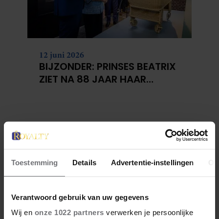
12 juni 2026
BIJZONDER: PRINSES BEATRIX
ZIET NA 88 JAAR HAAR
VERDWENEN WIEG TERUG
Toestemming
Details
Advertentie-instellingen
Ov
Verantwoord gebruik van uw gegevens
Wij en
onze 1022 partners
verwerken je persoonlijke