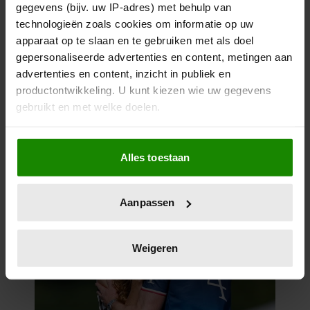
gegevens (bijv. uw IP-adres) met behulp van
technologieën zoals cookies om informatie op uw
apparaat op te slaan en te gebruiken met als doel
gepersonaliseerde advertenties en content, metingen aan
advertenties en content, inzicht in publiek en
productontwikkeling. U kunt kiezen wie uw gegevens
gebruikt en met welke doelen.
Als u het toestaat, willen we ook graag:
Alles toestaan
Informatie verzamelen over uw geografische
locatie, die tot een paar meter nauwkeurig kan zijn
Uw apparaat identificeren door het actief te
Aanpassen
scannen op specifieke eigenschappen (fingerprinting)
Lees meer over hoe uw persoonlijke gegevens worden
verwerkt en stel uw voorkeuren in het
detailgedeelte
in.
Weigeren
U kunt uw toestemming op elk moment wijzigen of
intrekken in de Cookieverklaring.