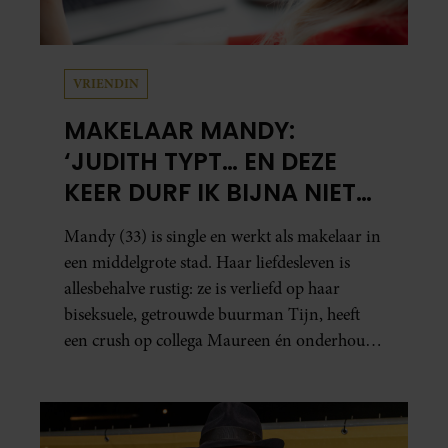
VRIENDIN
MAKELAAR MANDY:
‘JUDITH TYPT… EN DEZE
KEER DURF IK BIJNA NIET
TE LEZEN WAT ER KOMT’
Mandy (33) is single en werkt als makelaar in
een middelgrote stad. Haar liefdesleven is
allesbehalve rustig: ze is verliefd op haar
biseksuele, getrouwde buurman Tijn, heeft
een crush op collega Maureen én onderhoudt
in het geheim een seksuele relatie met een
bekende Nederlander.