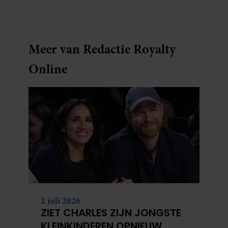
dat voor haar voelt. Hoewel ze uitkijkt naar
de laatste reeks, vindt ze het ook verdrietig dat
een televisieklassieker verdwijnt.
Meer van Redactie Royalty
Online
2 juli 2026
ZIET CHARLES ZIJN JONGSTE
KLEINKINDEREN OPNIEUW