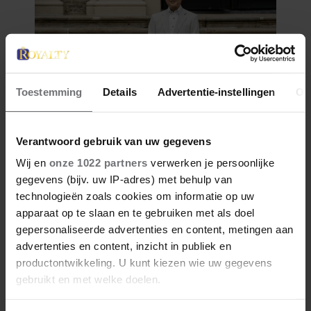
Toestemming
Details
Advertentie-instellingen
Ov
Verantwoord gebruik van uw gegevens
Wij en
onze 1022 partners
verwerken je persoonlijke
gegevens (bijv. uw IP-adres) met behulp van
technologieën zoals cookies om informatie op uw
apparaat op te slaan en te gebruiken met als doel
gepersonaliseerde advertenties en content, metingen aan
advertenties en content, inzicht in publiek en
productontwikkeling. U kunt kiezen wie uw gegevens
gebruikt en met welke doelen.