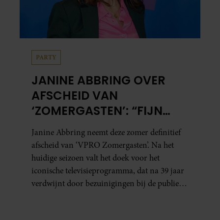
PARTY
JANINE ABBRING OVER
AFSCHEID VAN
‘ZOMERGASTEN’: “FIJN
DAT IK HET LICHT MAG
Janine Abbring neemt deze zomer definitief
UITDOEN”
afscheid van ‘VPRO Zomergasten’. Na het
huidige seizoen valt het doek voor het
iconische televisieprogramma, dat na 39 jaar
verdwijnt door bezuinigingen bij de publieke
omroep. In een interview met Leeuwarder
Courant vertelt de presentatrice hoe dubbel