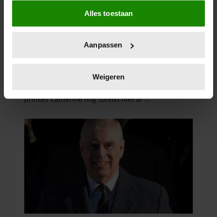
Als u het toestaat, willen we ook graag:
Alles toestaan
Informatie verzamelen over uw geografische
locatie, die tot een paar meter nauwkeurig kan zijn
Uw apparaat identificeren door het actief te
Aanpassen
scannen op specifieke eigenschappen (fingerprinting)
Lees meer over hoe uw persoonlijke gegevens worden
verwerkt en stel uw voorkeuren in het
detailgedeelte
in.
Weigeren
U kunt uw toestemming op elk moment wijzigen of
intrekken in de Cookieverklaring.
We gebruiken cookies om content en advertenties te
personaliseren, om functies voor social media te bieden
en om ons websiteverkeer te analyseren. Ook delen we
informatie over uw gebruik van onze site met onze
partners voor social media, adverteren en analyse. Deze
partners kunnen deze gegevens combineren met andere
informatie die u aan ze heeft verstrekt of die ze hebben
verzameld op basis van uw gebruik van hun services. U
gaat akkoord met onze cookies als u onze website blijft