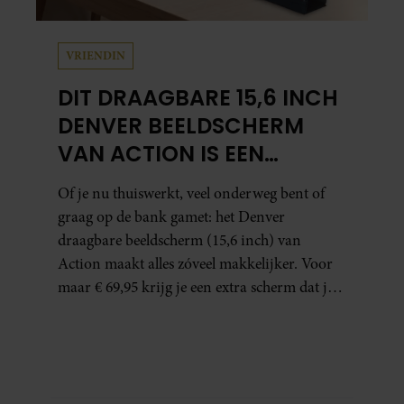
VRIENDIN
DIT DRAAGBARE 15,6 INCH
DENVER BEELDSCHERM
VAN ACTION IS EEN
GAMECHANGER VOOR
Of je nu thuiswerkt, veel onderweg bent of
THUISWERKERS ÉN BINGE-
graag op de bank gamet: het Denver
WATCHERS
draagbare beeldscherm (15,6 inch) van
Action maakt alles zóveel makkelijker. Voor
maar € 69,95 krijg je een extra scherm dat je
letterlijk overal mee naartoe kunt nemen…
en dat is in tijden van hybride werken echt
geen overbodige luxe.