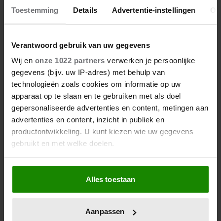
Toestemming
Details
Advertentie-instellingen
Ov
Verantwoord gebruik van uw gegevens
28 april 2026
Wij en
onze 1022 partners
verwerken je persoonlijke
DÍT ZIJN FAVORIETE
gegevens (bijv. uw IP-adres) met behulp van
RESTAURANTS VAN ELOISE
technologieën zoals cookies om informatie op uw
apparaat op te slaan en te gebruiken met als doel
gepersonaliseerde advertenties en content, metingen aan
advertenties en content, inzicht in publiek en
productontwikkeling. U kunt kiezen wie uw gegevens
gebruikt en met welke doelen.
Als u het toestaat, willen we ook graag:
Alles toestaan
Informatie verzamelen over uw geografische
locatie, die tot een paar meter nauwkeurig kan zijn
Uw apparaat identificeren door het actief te
Aanpassen
scannen op specifieke eigenschappen (fingerprinting)