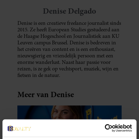
Denise Delgado
Denise is een creatieve freelance journalist sinds
2015. Ze heeft European Studies gestudeerd aan
de Haagse Hogeschool en Journalistiek aan KU
Leuven campus Brussel. Denise is bedreven in
het creëren van content en is een enthousiast,
nieuwsgierig en vriendelijk persoon met een
enorme wanderlust. Naast haar passie voor
reizen, is ze gek op vechtsport, muziek, wijn en
fietsen in de natuur.
Meer van Denise