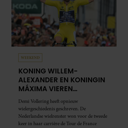
WEEKEND
KONING WILLEM-
ALEXANDER EN KONINGIN
MÁXIMA VIEREN
HISTORISCHE ZEGE DEMI
Demi Vollering heeft opnieuw
VOLLERING OP TOUR DE
wielergeschiedenis geschreven. De
FRANCE FEMMES
Nederlandse wielrenster won voor de tweede
keer in haar carrière de Tour de France