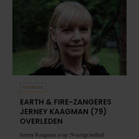
vaker schaamt zodra ze samen onder de
mensen zijn.
WEEKEND
EARTH & FIRE-ZANGERES
JERNEY KAAGMAN (79)
OVERLEDEN
Jerney Kaagman is op 79-jarige leeftijd