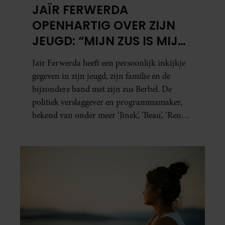
JAÏR FERWERDA
OPENHARTIG OVER ZIJN
JEUGD: “MIJN ZUS IS MIJN
MORELE KOMPAS”
Jaïr Ferwerda heeft een persoonlijk inkijkje
gegeven in zijn jeugd, zijn familie en de
bijzondere band met zijn zus Berbel. De
politiek verslaggever en programmamaker,
bekend van onder meer ‘Jinek’, ‘Beau’, ‘Renze’,
‘Humberto’ en ‘RTL Tonight’, vertelt dat juist
zijn opvoeding de basis vormde voor zijn
carrière. Nog altijd kan hij voor advies bij
zijn zus terecht.