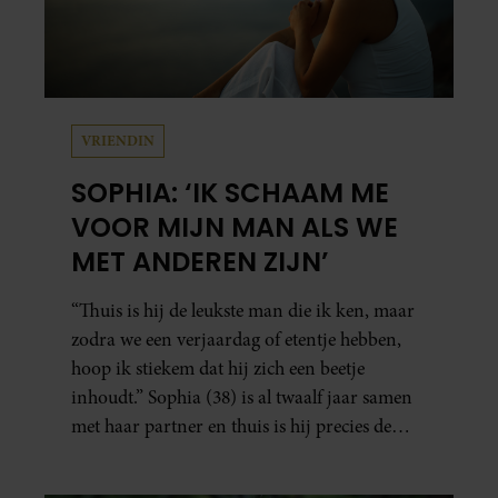
VRIENDIN
SOPHIA: ‘IK SCHAAM ME
VOOR MIJN MAN ALS WE
MET ANDEREN ZIJN’
“Thuis is hij de leukste man die ik ken, maar
zodra we een verjaardag of etentje hebben,
hoop ik stiekem dat hij zich een beetje
inhoudt.” Sophia (38) is al twaalf jaar samen
met haar partner en thuis is hij precies de
man op wie ze verliefd werd: lief, zorgzaam
en grappig. Toch merkt ze dat ze zich steeds