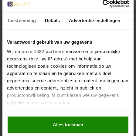
Toestemming
Details
Advertentie-instellingen
Ov
27 april 2026
DOKKUM PAKT UIT VOOR
KONINGSPAAR TIJDENS
Verantwoord gebruik van uw gegevens
KONINGSDAG 2026
Wij en
onze 1022 partners
verwerken je persoonlijke
gegevens (bijv. uw IP-adres) met behulp van
technologieën zoals cookies om informatie op uw
apparaat op te slaan en te gebruiken met als doel
gepersonaliseerde advertenties en content, metingen aan
advertenties en content, inzicht in publiek en
productontwikkeling. U kunt kiezen wie uw gegevens
gebruikt en met welke doelen.
Als u het toestaat, willen we ook graag:
Alles toestaan
Informatie verzamelen over uw geografische
locatie, die tot een paar meter nauwkeurig kan zijn