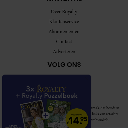
Over Royalty
Klantenservice
Abonnementen
Contact
Adverteren
VOLG ONS
Royalty participeert in diverse affiliate marketing programma’s, dat houdt in
dat Royalty commissies ontvangt voor aankopen middels links van retailers.
Deze website wordt niet gesponsord door de genoemde webwinkels.