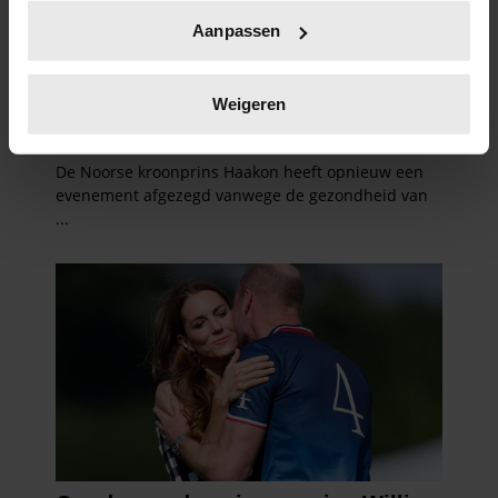
Uw apparaat identificeren door het actief te
Aanpassen
scannen op specifieke eigenschappen (fingerprinting)
Lees meer over hoe uw persoonlijke gegevens worden
verwerkt en stel uw voorkeuren in het
detailgedeelte
in.
Weigeren
U kunt uw toestemming op elk moment wijzigen of
intrekken in de Cookieverklaring.
We gebruiken cookies om content en advertenties te
personaliseren, om functies voor social media te bieden
en om ons websiteverkeer te analyseren. Ook delen we
informatie over uw gebruik van onze site met onze
partners voor social media, adverteren en analyse. Deze
partners kunnen deze gegevens combineren met andere
informatie die u aan ze heeft verstrekt of die ze hebben
verzameld op basis van uw gebruik van hun services. U
gaat akkoord met onze cookies als u onze website blijft
gebruiken.