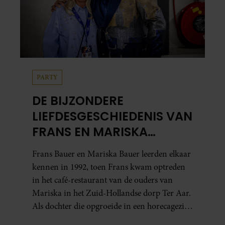
PARTY
DE BIJZONDERE
LIEFDESGESCHIEDENIS VAN
FRANS EN MARISKA
BAUER: OOK IN BED
Frans Bauer en Mariska Bauer leerden elkaar
ELKAARS EERSTE
kennen in 1992, toen Frans kwam optreden
in het café-restaurant van de ouders van
Mariska in het Zuid-Hollandse dorp Ter Aar.
Als dochter die opgroeide in een horecagezin
hielp Mariska vaak mee in de bediening.