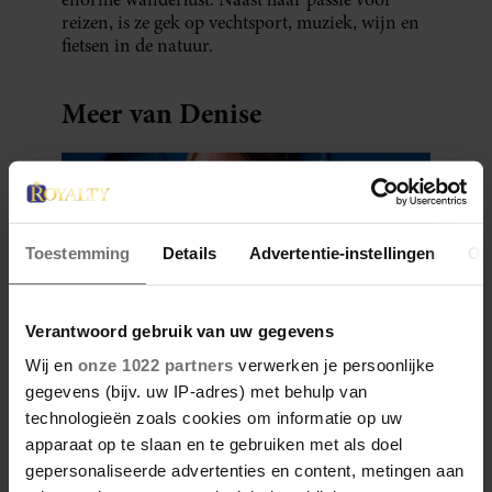
reizen, is ze gek op vechtsport, muziek, wijn en
fietsen in de natuur.
Meer van Denise
Toestemming
Details
Advertentie-instellingen
Ov
Verantwoord gebruik van uw gegevens
Wij en
onze 1022 partners
verwerken je persoonlijke
gegevens (bijv. uw IP-adres) met behulp van
28 april 2026
DÍT ZIJN FAVORIETE
technologieën zoals cookies om informatie op uw
apparaat op te slaan en te gebruiken met als doel
RESTAURANTS VAN ELOISE
gepersonaliseerde advertenties en content, metingen aan