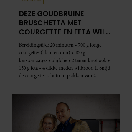
DEZE GOUDBRUINE
BRUSCHETTA MET
COURGETTE EN FETA WIL
JE METEEN MAKEN
Bereidingstijd: 20 minuten • 700 g jonge
courgettes (klein en dun) • 400 g
kerstomaatjes • olijfolie • 2 tenen knoflook •
150 g feta • 4 dikke sneden witbrood 1. Snijd
de courgettes schuin in plakken van 2
centimeter dik. Halveer de tomaatjes. Pel en
hak de knoflook. 2. Verhit een scheut olie
in…