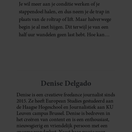
NIET AAN JE CONDITIE)
Je wil meer aan je conditie werken of je
stappendoel halen, en dus neem je de trap in
plaats van de roltrap of lift. Maar halverwege
begin je al met hijgen. Dit terwijl je van een
half uur wandelen geen last hebt. Hoe kan
dat?
Denise Delgado
Denise is een creatieve freelance journalist sinds
2015. Ze heeft European Studies gestudeerd aan
de Haagse Hogeschool en Journalistiek aan KU
Leuven campus Brussel. Denise is bedreven in
het creëren van content en is een enthousiast,
nieuwsgierig en vriendelijk persoon met een
enorme wanderlust. Naast haar passie voor