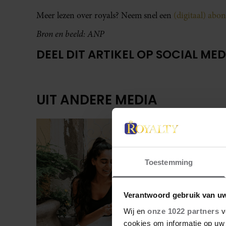
Meer lezen over royals? Neem snel een
(digitaal) ab
Bron en beeld: ANP
DEEL DIT ARTIKEL OP SOCIAL MED
UIT ANDERE MEDIA
Toestemming
Verantwoord gebruik van u
Wij en
onze 1022 partners
v
cookies om informatie op uw 