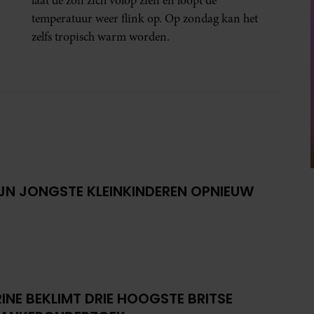
laat de zon zich volop zien en loopt de
temperatuur weer flink op. Op zondag kan het
zelfs tropisch warm worden.
IJN JONGSTE KLEINKINDEREN OPNIEUW
INE BEKLIMT DRIE HOOGSTE BRITSE