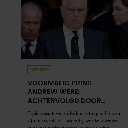
WEEKEND
VOORMALIG PRINS
ANDREW WERD
ACHTERVOLGD DOOR
VERMEENDE STALKER MET
Tijdens een tussentijdse hoorzitting in Londen
BIVAKMUTS
zijn nieuwe details bekend geworden over een