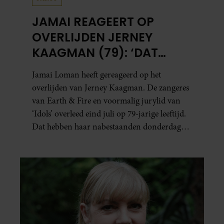
JAMAI REAGEERT OP
OVERLIJDEN JERNEY
KAAGMAN (79): ‘DAT
VERTROUWEN ZAL IK
Jamai Loman heeft gereageerd op het
NOOIT VERGETEN’
overlijden van Jerney Kaagman. De zangeres
van Earth & Fire en voormalig jurylid van
‘Idols’ overleed eind juli op 79-jarige leeftijd.
Dat hebben haar nabestaanden donderdag
bekend gemaakt.