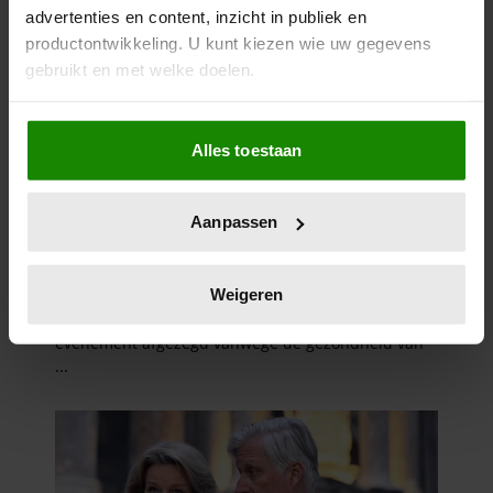
advertenties en content, inzicht in publiek en
productontwikkeling. U kunt kiezen wie uw gegevens
gebruikt en met welke doelen.
Als u het toestaat, willen we ook graag:
Alles toestaan
Informatie verzamelen over uw geografische
locatie, die tot een paar meter nauwkeurig kan zijn
Uw apparaat identificeren door het actief te
Aanpassen
scannen op specifieke eigenschappen (fingerprinting)
Lees meer over hoe uw persoonlijke gegevens worden
verwerkt en stel uw voorkeuren in het
detailgedeelte
in.
Weigeren
U kunt uw toestemming op elk moment wijzigen of
intrekken in de Cookieverklaring.
We gebruiken cookies om content en advertenties te
personaliseren, om functies voor social media te bieden
en om ons websiteverkeer te analyseren. Ook delen we
informatie over uw gebruik van onze site met onze