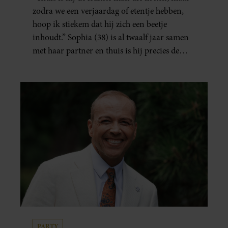
zodra we een verjaardag of etentje hebben,
hoop ik stiekem dat hij zich een beetje
inhoudt.” Sophia (38) is al twaalf jaar samen
met haar partner en thuis is hij precies de
man op wie ze verliefd werd: lief, zorgzaam
en grappig. Toch merkt ze dat ze zich steeds
vaker schaamt zodra ze samen onder de
mensen zijn.
PARTY