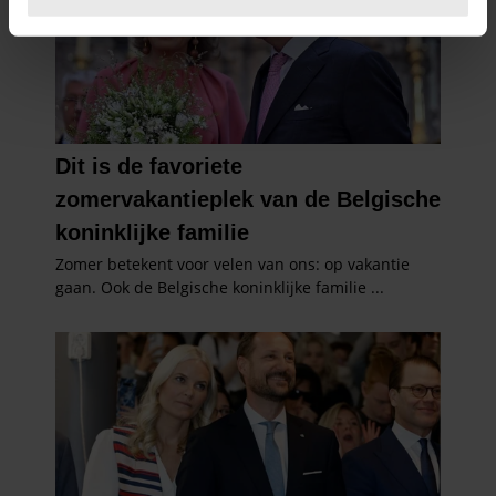
U kunt uw toestemming op elk moment wijzigen of
intrekken in de Cookieverklaring.
We gebruiken cookies om content en advertenties te
personaliseren, om functies voor social media te bieden
en om ons websiteverkeer te analyseren. Ook delen we
informatie over uw gebruik van onze site met onze
partners voor social media, adverteren en analyse. Deze
partners kunnen deze gegevens combineren met andere
informatie die u aan ze heeft verstrekt of die ze hebben
verzameld op basis van uw gebruik van hun services. U
gaat akkoord met onze cookies als u onze website blijft
gebruiken.