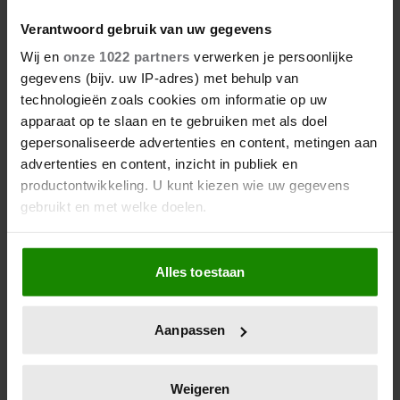
Verantwoord gebruik van uw gegevens
Wij en
onze 1022 partners
verwerken je persoonlijke
gegevens (bijv. uw IP-adres) met behulp van
technologieën zoals cookies om informatie op uw
apparaat op te slaan en te gebruiken met als doel
gepersonaliseerde advertenties en content, metingen aan
advertenties en content, inzicht in publiek en
productontwikkeling. U kunt kiezen wie uw gegevens
gebruikt en met welke doelen.
Als u het toestaat, willen we ook graag:
Alles toestaan
Informatie verzamelen over uw geografische
locatie, die tot een paar meter nauwkeurig kan zijn
Uw apparaat identificeren door het actief te
Aanpassen
scannen op specifieke eigenschappen (fingerprinting)
Lees meer over hoe uw persoonlijke gegevens worden
verwerkt en stel uw voorkeuren in het
detailgedeelte
in.
Weigeren