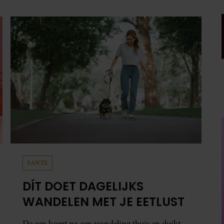
SANTE
DÍT DOET DAGELIJKS
WANDELEN MET JE EETLUST
De een komt na een wandeling thuis en duikt