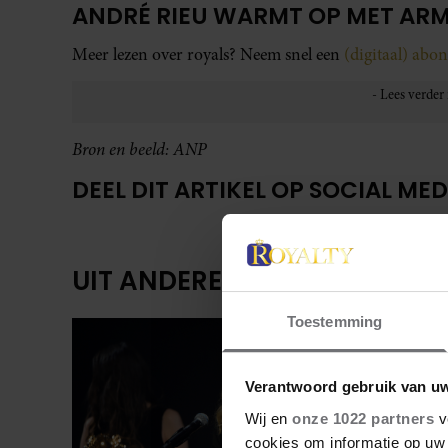
ANDRÉ RIEU WARMT OP MET AR
Meer lezen over royals? Neem snel een
(digitaal) ab
Bron en beeld: ANP
DEEL DIT ARTIKEL OP SOCIAL MED
UIT ANDERE MEDIA
Toestemming
Verantwoord gebruik van u
Wij en
onze 1022 partners
v
cookies om informatie op uw 