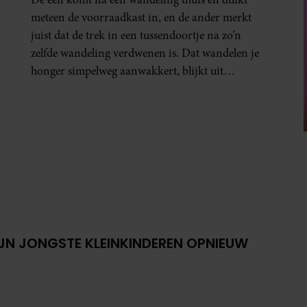
meteen de voorraadkast in, en de ander merkt
juist dat de trek in een tussendoortje na zo’n
zelfde wandeling verdwenen is. Dat wandelen je
honger simpelweg aanwakkert, blijkt uit
onderzoek een stuk te kort door de bocht. Er
gebeurt iets veel interessanters.
IJN JONGSTE KLEINKINDEREN OPNIEUW