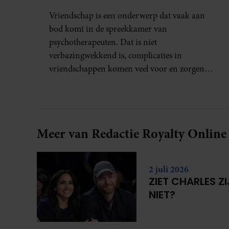
PSYCHOTHERAPEUT
Vriendschap is een onderwerp dat vaak aan
MARTINE GEEFT ADVIES.
bod komt in de spreekkamer van
psychotherapeuten. Dat is niet
verbazingwekkend is, complicaties in
vriendschappen komen veel voor en zorgen
voor veel stress.
Meer van Redactie Royalty Online
2 juli 2026
ZIET CHARLES Z
NIET?