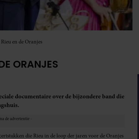
 Rieu en de Oranjes
 DE ORANJES
ale documentaire over de bijzondere band die
ngshuis.
certstukken die Rieu in de loop der jaren voor de Oranjes