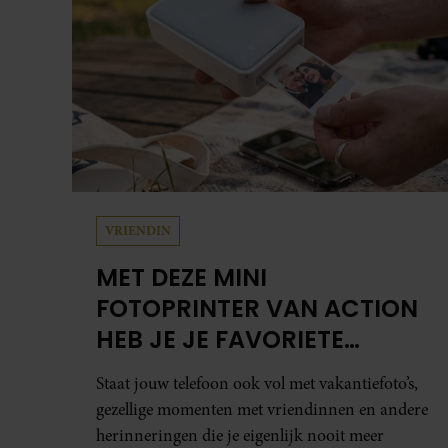
VRIENDIN
MET DEZE MINI
FOTOPRINTER VAN ACTION
HEB JE JE FAVORIETE
FOTO’S BINNEN ÉÉN MINUUT
Staat jouw telefoon ook vol met vakantiefoto’s,
IN HANDEN
gezellige momenten met vriendinnen en andere
herinneringen die je eigenlijk nooit meer