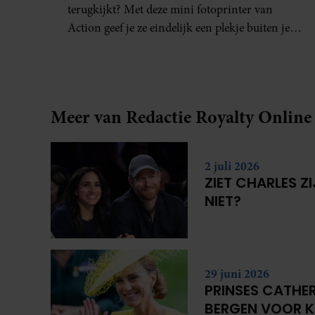
terugkijkt? Met deze mini fotoprinter van
Action geef je ze eindelijk een plekje buiten je
camerarol. En het leuke: binnen één minuut
heb je jouw foto al in handen.
Meer van Redactie Royalty Online
2 juli 2026
ZIET CHARLES Z
NIET?
29 juni 2026
PRINSES CATHER
BERGEN VOOR 