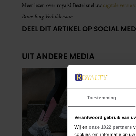
Meer lezen over royals? Bestel snel uw
digitale versie 
Bron: Borg Verhildersum
DEEL DIT ARTIKEL OP SOCIAL MED
UIT ANDERE MEDIA
Toestemming
Verantwoord gebruik van u
Wij en
onze 1022 partners
v
cookies om informatie op uw 