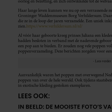
oorlog en bezetting, en zich ontwikkelde tot de welva
Haar lange leven kunnen we nu op een verrassende ma
Groninger Waddenmuseum Borg Verhildersum. Daar is 
die ze in de loop der jaren verzamelde. Een uniek inki
zien.
https://www.verhildersum.nl/nl/
Al vóór haar geboorte kreeg prinses Juliana een kled
hadden besloten in verband met de naderende geboor
een pop aan te bieden. Er zouden nog vele poppen vol
poppenverzameling. Deze berichten zorgden voor een
Aanvankelijk waren het poppen met overwegend Neder
poppen van over de hele wereld. Ook tijdens staatsbe
in exotische kleding gestoken exemplaren.
LEES OOK:
IN BEELD: DE MOOISTE FOTO’S V