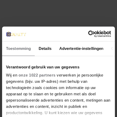
blijkt uit onderzoek een stuk te kort door de
bocht. Er gebeurt iets veel interessanters.
Meer van Redactie Royalty
Online
Toestemming
Details
Advertentie-instellingen
Ov
Verantwoord gebruik van uw gegevens
Wij en
onze 1022 partners
verwerken je persoonlijke
gegevens (bijv. uw IP-adres) met behulp van
technologieën zoals cookies om informatie op uw
apparaat op te slaan en te gebruiken met als doel
gepersonaliseerde advertenties en content, metingen aan
advertenties en content, inzicht in publiek en
productontwikkeling. U kunt kiezen wie uw gegevens