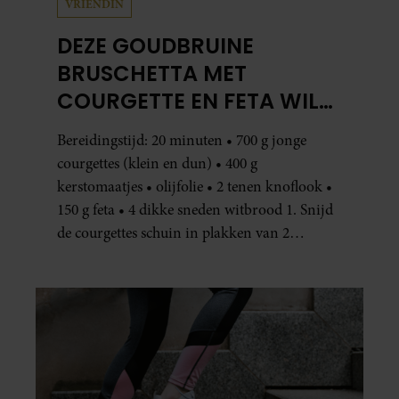
VRIENDIN
DEZE GOUDBRUINE
BRUSCHETTA MET
COURGETTE EN FETA WIL
JE METEEN MAKEN
Bereidingstijd: 20 minuten • 700 g jonge
courgettes (klein en dun) • 400 g
kerstomaatjes • olijfolie • 2 tenen knoflook •
150 g feta • 4 dikke sneden witbrood 1. Snijd
de courgettes schuin in plakken van 2
centimeter dik. Halveer de tomaatjes. Pel en
hak de knoflook. 2. Verhit een scheut olie
in…