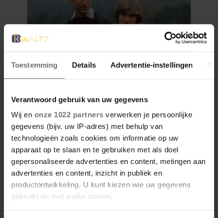
Toestemming
Details
Advertentie-instellingen
Ov
24 december 2025
Verantwoord gebruik van uw gegevens
7 MOOIE UITSPRAKEN VAN
DIANA
Wij en
onze 1022 partners
verwerken je persoonlijke
gegevens (bijv. uw IP-adres) met behulp van
technologieën zoals cookies om informatie op uw
apparaat op te slaan en te gebruiken met als doel
gepersonaliseerde advertenties en content, metingen aan
advertenties en content, inzicht in publiek en
productontwikkeling. U kunt kiezen wie uw gegevens
gebruikt en met welke doelen.