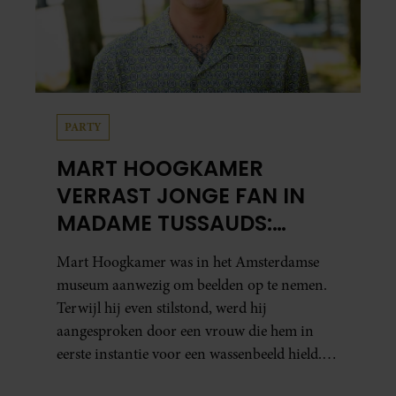
PARTY
MART HOOGKAMER
VERRAST JONGE FAN IN
MADAME TUSSAUDS:
ONTROEREND MOMENT
Mart Hoogkamer was in het Amsterdamse
EINDIGT IN TRANEN
museum aanwezig om beelden op te nemen.
Terwijl hij even stilstond, werd hij
aangesproken door een vrouw die hem in
eerste instantie voor een wassenbeeld hield.
Toen ze ontdekte dat het écht Mart was, vroeg