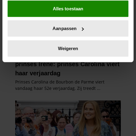
Als u het toestaat, willen we ook graag:
Alles toestaan
Informatie verzamelen over uw geografische
locatie, die tot een paar meter nauwkeurig kan zijn
Uw apparaat identificeren door het actief te
Aanpassen
scannen op specifieke eigenschappen (fingerprinting)
Lees meer over hoe uw persoonlijke gegevens worden
verwerkt en stel uw voorkeuren in het
detailgedeelte
in.
Weigeren
U kunt uw toestemming op elk moment wijzigen of
intrekken in de Cookieverklaring.
We gebruiken cookies om content en advertenties te
personaliseren, om functies voor social media te bieden
en om ons websiteverkeer te analyseren. Ook delen we
informatie over uw gebruik van onze site met onze
partners voor social media, adverteren en analyse. Deze
partners kunnen deze gegevens combineren met andere
informatie die u aan ze heeft verstrekt of die ze hebben
verzameld op basis van uw gebruik van hun services. U
gaat akkoord met onze cookies als u onze website blijft