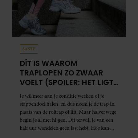
SANTE
DÍT IS WAAROM
TRAPLOPEN ZO ZWAAR
VOELT (SPOILER: HET LIGT
NIET AAN JE CONDITIE)
Je wil meer aan je conditie werken of je
stappendoel halen, en dus neem je de trap in
plaats van de roltrap of lift. Maar halverwege
begin je al met hijgen. Dit terwijl je van een
half uur wandelen geen last hebt. Hoe kan
dat?