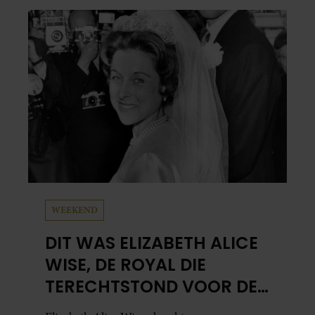
ze hem of hij nog heel even wilde blijven
staan. Haar zoontje was namelijk…
WEEKEND
DIT WAS ELIZABETH ALICE
WISE, DE ROYAL DIE
TERECHTSTOND VOOR DE
DOOD VAN HAAR BABY