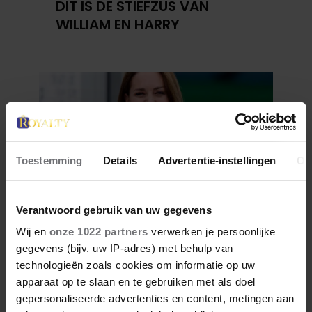
DIT IS DE STIEFZUS VAN
WILLIAM EN HARRY
Toestemming
Details
Advertentie-instellingen
Ov
Verantwoord gebruik van uw gegevens
4 januari 2026
Wij en
onze 1022 partners
verwerken je persoonlijke
ZO ZAG CATHERINE
gegevens (bijv. uw IP-adres) met behulp van
MIDDLETON ERUIT TOEN ZE
technologieën zoals cookies om informatie op uw
MODEL WAS
apparaat op te slaan en te gebruiken met als doel
gepersonaliseerde advertenties en content, metingen aan