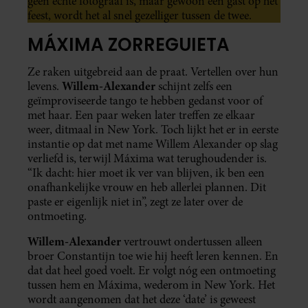
geen echte fotograaf is, maar gewoon een gast op het
feest, wordt het al snel gezelliger tussen de twee.
MÁXIMA ZORREGUIETA
Ze raken uitgebreid aan de praat. Vertellen over hun
Willem-Alexander
levens.
schijnt zelfs een
geïmproviseerde tango te hebben gedanst voor of
met haar. Een paar weken later treffen ze elkaar
weer, ditmaal in New York. Toch lijkt het er in eerste
instantie op dat met name Willem Alexander op slag
verliefd is, terwijl Máxima wat terughoudender is.
“Ik dacht: hier moet ik ver van blijven, ik ben een
onafhankelijke vrouw en heb allerlei plannen. Dit
paste er eigenlijk niet in”, zegt ze later over de
ontmoeting.
Willem-Alexander
vertrouwt ondertussen alleen
broer Constantijn toe wie hij heeft leren kennen. En
dat dat heel goed voelt. Er volgt nóg een ontmoeting
tussen hem en Máxima, wederom in New York. Het
wordt aangenomen dat het deze ‘date’ is geweest