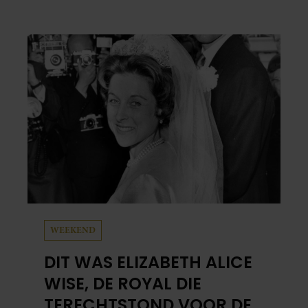
worden en haar nieuwe kinderboek Chill.
Ook blikt ze terug op haar jeugd en deelt ze
welke levenslessen haar vandaag de dag het
meest bezighouden.
WEEKEND
DIT WAS ELIZABETH ALICE
WISE, DE ROYAL DIE
TERECHTSTOND VOOR DE