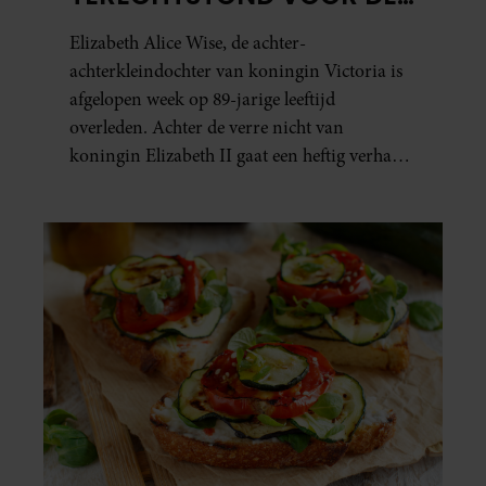
DOOD VAN HAAR BABY
Elizabeth Alice Wise, de achter-
achterkleindochter van koningin Victoria is
afgelopen week op 89-jarige leeftijd
overleden. Achter de verre nicht van
koningin Elizabeth II gaat een heftig verhaal
schuil. Zo zag haar leven eruit.