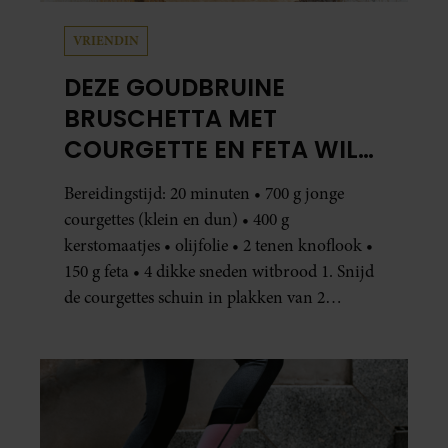
VRIENDIN
DEZE GOUDBRUINE
BRUSCHETTA MET
COURGETTE EN FETA WIL
JE METEEN MAKEN
Bereidingstijd: 20 minuten • 700 g jonge
courgettes (klein en dun) • 400 g
kerstomaatjes • olijfolie • 2 tenen knoflook •
150 g feta • 4 dikke sneden witbrood 1. Snijd
de courgettes schuin in plakken van 2
centimeter dik. Halveer de tomaatjes. Pel en
hak de knoflook. 2. Verhit een scheut olie
in…