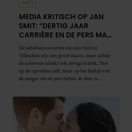
PARTY
MEDIA KRITISCH OP JAN
SMIT: “DERTIG JAAR
CARRIÈRE EN DE PERS MAG
NIET NAAR BINNEN”
De jubileumconcerten van Jan Smit in
Volendam zijn een groot succes, maar achter
de schermen klinkt ook stevige kritiek. Niet
op de optredens zelf, maar op het besluit van
de zanger om de pers buiten de deur te
houden. Tijdens de uitzending van
‘Shownieuws’ uitten verschillende
entertainmentjournalisten hun teleurstelling.
Volgens hen is Jan Smit de afgelopen jaren
steeds moeilijker bereikbaar geworden en
gunt hij de media nauwelijks nog interviews.