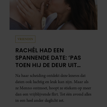
VRIENDIN
RACHÉL HAD EEN
SPANNENDE DATE: ‘PAS
TOEN HIJ DE DEUR UIT
WAS, BESEFTE IK WAT ER
Na haar scheiding ontdekt deze lezeres dat
ECHT WAS GEBEURD’
daten ook luchtig en leuk kan zijn. Maar als
ze Menno ontmoet, hoopt ze stiekem op meer
dan een vrijblijvende flirt. Tot één avond alles
in een heel ander daglicht zet.