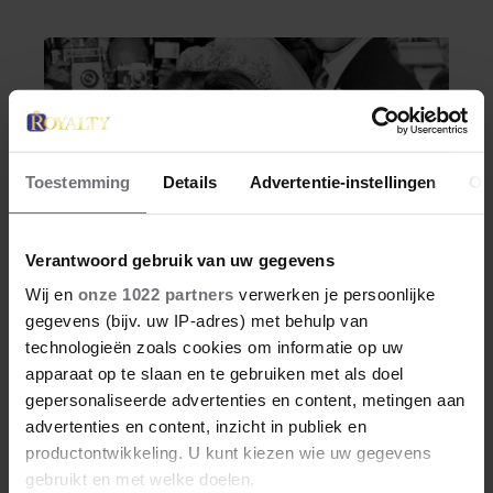
Toestemming
Details
Advertentie-instellingen
Ov
Verantwoord gebruik van uw gegevens
Wij en
onze 1022 partners
verwerken je persoonlijke
gegevens (bijv. uw IP-adres) met behulp van
technologieën zoals cookies om informatie op uw
WEEKEND
apparaat op te slaan en te gebruiken met als doel
DIT WAS ELIZABETH ALICE
gepersonaliseerde advertenties en content, metingen aan
advertenties en content, inzicht in publiek en
WISE, DE ROYAL DIE
productontwikkeling. U kunt kiezen wie uw gegevens
TERECHTSTOND VOOR DE
gebruikt en met welke doelen.