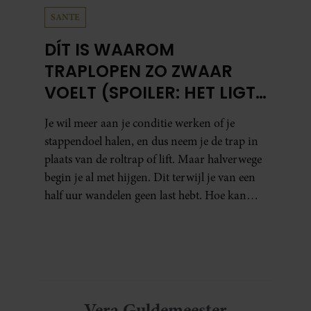
verzameld op basis van uw gebruik van hun services. U
SANTE
gaat akkoord met onze cookies als u onze website blijft
gebruiken.
DÍT IS WAAROM
TRAPLOPEN ZO ZWAAR
VOELT (SPOILER: HET LIGT
NIET AAN JE CONDITIE)
Je wil meer aan je conditie werken of je
stappendoel halen, en dus neem je de trap in
plaats van de roltrap of lift. Maar halverwege
begin je al met hijgen. Dit terwijl je van een
half uur wandelen geen last hebt. Hoe kan
dat?
Vera Guldemeester