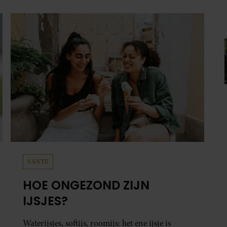
heb je jouw foto al in handen.
SANTE
HOE ONGEZOND ZIJN
IJSJES?
Waterijsjes, softijs, roomijs: het ene ijsje is