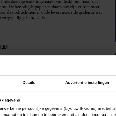
t inderdaad gebruik is gemaakt van teakhout, maar dat
komt. De benodigde papieren daarvoor zijn er niet meer.
door de opdrachtnemer of de leveranciers de geldende wet-
 zorgvuldig gehandeld is’.
IA!
Details
Advertentie-instellingen
w gegevens
erwerken je persoonlijke gegevens (bijv. uw IP-adres) met behul
apparaat op te slaan en te gebruiken met als doel gepersonalise