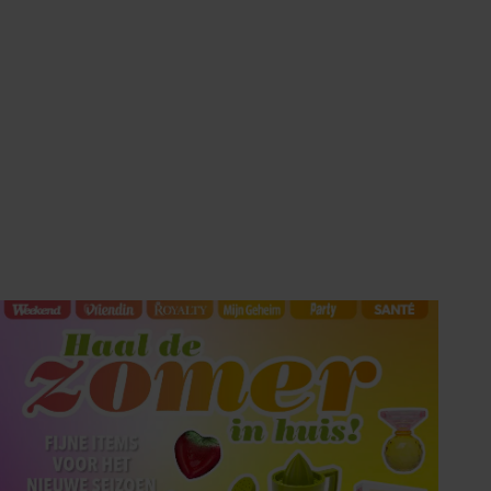
HET LAATSTE
SHOWBIZZ NIEUWS IN
UW INBOX?
Met de Showbuzz-nieuwsbrief krijgt u twee keer per