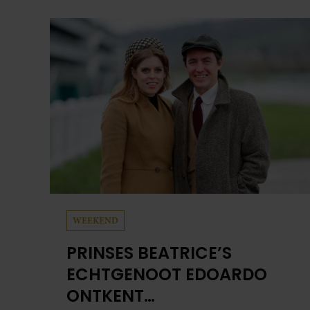
de Lange Leidsedwarsstraat roept een stortvloed
aan herinneringen op. Daar begon hun leven
samen en werd dochter Lola geboren.
WEEKEND
PRINSES BEATRICE’S
ECHTGENOOT EDOARDO
ONTKENT