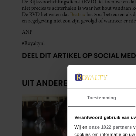
De Rijksvoorlichtingsdienst (RVD) liet toen weten da
niet precies te achterhalen is waar het hout vandaan 
De RVD liet weten dat
Beatrix
het zou ‘betreuren als 
en regelgeving niet zou zijn gevolgd of wanneer er niet
ANP
#Royaltynl
DEEL DIT ARTIKEL OP SOCIAL MED
UIT ANDERE MEDIA
Toestemming
Verantwoord gebruik van u
Wij en
onze 1022 partners
v
cookies om informatie op uw 