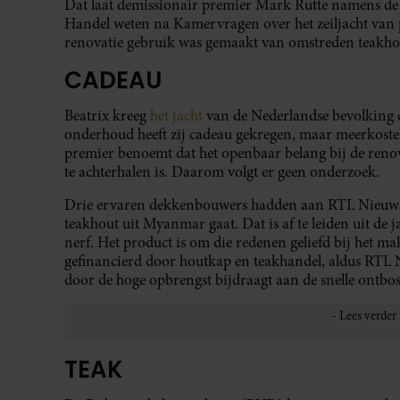
Dat laat demissionair premier Mark Rutte namens de
Handel weten na Kamervragen over het zeiljacht van p
renovatie gebruik was gemaakt van omstreden teakh
CADEAU
Beatrix kreeg
het jacht
van de Nederlandse bevolking 
onderhoud heeft zij cadeau gekregen, maar meerkosten 
premier benoemt dat het openbaar belang bij de renova
te achterhalen is. Daarom volgt er geen onderzoek.
Drie ervaren dekkenbouwers hadden aan RTL Nieuws 
teakhout uit Myanmar gaat. Dat is af te leiden uit de j
nerf. Het product is om die redenen geliefd bij het
gefinancierd door houtkap en teakhandel, aldus RTL 
door de hoge opbrengst bijdraagt aan de snelle ontb
TEAK