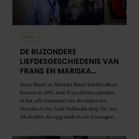
PARTY
DE BIJZONDERE
LIEFDESGESCHIEDENIS VAN
FRANS EN MARISKA
BAUER: OOK IN BED
Frans Bauer en Mariska Bauer leerden elkaar
ELKAARS EERSTE
kennen in 1992, toen Frans kwam optreden
in het café-restaurant van de ouders van
Mariska in het Zuid-Hollandse dorp Ter Aar.
Als dochter die opgroeide in een horecagezin
hielp Mariska vaak mee in de bediening.