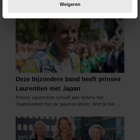
verwerkt en stel uw voorkeuren in het
detailgedeelte
in.
Weigeren
U kunt uw toestemming op elk moment wijzigen of
intrekken in de Cookieverklaring.
We gebruiken cookies om content en advertenties te
personaliseren, om functies voor social media te bieden
en om ons websiteverkeer te analyseren. Ook delen we
informatie over uw gebruik van onze site met onze
partners voor social media, adverteren en analyse. Deze
partners kunnen deze gegevens combineren met andere
informatie die u aan ze heeft verstrekt of die ze hebben
verzameld op basis van uw gebruik van hun services. U
gaat akkoord met onze cookies als u onze website blijft
gebruiken.