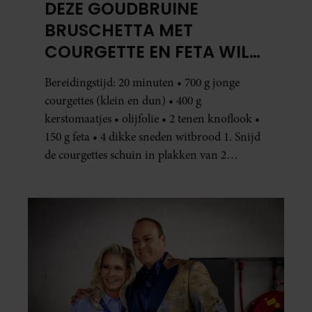
DEZE GOUDBRUINE
BRUSCHETTA MET
COURGETTE EN FETA WIL
JE METEEN MAKEN
Bereidingstijd: 20 minuten • 700 g jonge
courgettes (klein en dun) • 400 g
kerstomaatjes • olijfolie • 2 tenen knoflook •
150 g feta • 4 dikke sneden witbrood 1. Snijd
de courgettes schuin in plakken van 2
centimeter dik. Halveer de tomaatjes. Pel en
hak de knoflook. 2. Verhit een scheut olie
in…