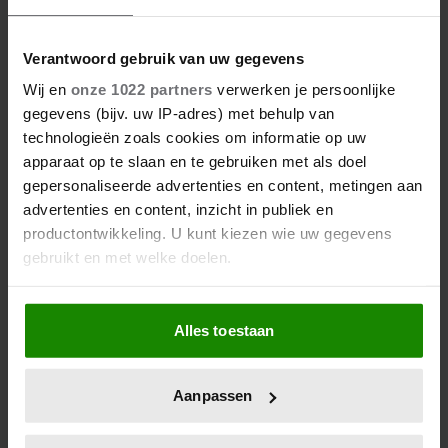
Verantwoord gebruik van uw gegevens
Wij en
onze 1022 partners
verwerken je persoonlijke
gegevens (bijv. uw IP-adres) met behulp van
technologieën zoals cookies om informatie op uw
apparaat op te slaan en te gebruiken met als doel
gepersonaliseerde advertenties en content, metingen aan
advertenties en content, inzicht in publiek en
productontwikkeling. U kunt kiezen wie uw gegevens
gebruikt en met welke doelen.
Als u het toestaat, willen we ook graag:
Alles toestaan
Informatie verzamelen over uw geografische
locatie, die tot een paar meter nauwkeurig kan zijn
Uw apparaat identificeren door het actief te
Aanpassen
scannen op specifieke eigenschappen (fingerprinting)
Lees meer over hoe uw persoonlijke gegevens worden