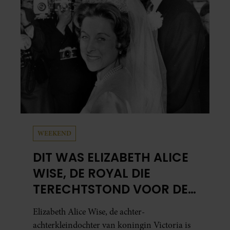
WEEKEND
DIT WAS ELIZABETH ALICE
WISE, DE ROYAL DIE
TERECHTSTOND VOOR DE
DOOD VAN HAAR BABY
Elizabeth Alice Wise, de achter-
achterkleindochter van koningin Victoria is