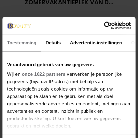
ZOMERVAKANTIEPLEK VAN DE
BELGISCHE KONINKLIJKE
FAMILIE
Toestemming
Details
Advertentie-instellingen
Ov
Verantwoord gebruik van uw gegevens
Wij en
onze 1022 partners
verwerken je persoonlijke
gegevens (bijv. uw IP-adres) met behulp van
technologieën zoals cookies om informatie op uw
28 april 2026
apparaat op te slaan en te gebruiken met als doel
DIT ZIJN DE 4 FAVORIETE
gepersonaliseerde advertenties en content, metingen aan
MODEMERKEN VAN PRINSES
advertenties en content, inzicht in publiek en
CATHERINE
productontwikkeling. U kunt kiezen wie uw gegevens
gebruikt en met welke doelen.