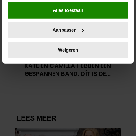
Als u het toestaat, willen we ook graag:
Alles toestaan
Informatie verzamelen over uw geografische
locatie, die tot een paar meter nauwkeurig kan zijn
Uw apparaat identificeren door het actief te
Aanpassen
scannen op specifieke eigenschappen (fingerprinting)
Lees meer over hoe uw persoonlijke gegevens worden
verwerkt en stel uw voorkeuren in het
detailgedeelte
in.
Weigeren
U kunt uw toestemming op elk moment wijzigen of
23 april 2026
intrekken in de Cookieverklaring.
KATE EN CAMILLA HEBBEN EEN
GESPANNEN BAND: DÍT IS DE
We gebruiken cookies om content en advertenties te
REDEN
personaliseren, om functies voor social media te bieden
en om ons websiteverkeer te analyseren. Ook delen we
informatie over uw gebruik van onze site met onze
partners voor social media, adverteren en analyse. Deze
partners kunnen deze gegevens combineren met andere
informatie die u aan ze heeft verstrekt of die ze hebben
verzameld op basis van uw gebruik van hun services. U
gaat akkoord met onze cookies als u onze website blijft