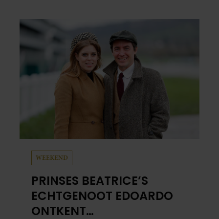
eindelijk een plekje buiten je camerarol. En
het leuke: binnen één minuut heb je jouw foto
al in handen.
WEEKEND
PRINSES BEATRICE’S
ECHTGENOOT EDOARDO
ONTKENT