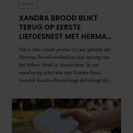
PARTY
XANDRA BROOD BLIKT
TERUG OP EERSTE
LIEFDESNEST MET HERMAN
BROOD: “HIER IS LOLA
Het is deze zomer precies 25 jaar geleden dat
GEBOREN”
Herman Brood overleed na zijn sprong van
het Hilton Hotel in Amsterdam. In een
openhartig interview met Nieuwe Revu
wandelt Xandra Brood langs de belangrijkste
plekken uit hun gezamenlijke verleden.
Vooral de woning aan de Lange
Leidsedwarsstraat roept een stortvloed aan
herinneringen op. Daar begon hun leven
samen en werd dochter Lola geboren.