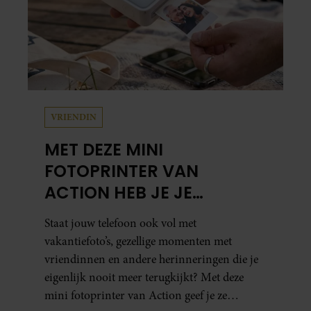
VRIENDIN
MET DEZE MINI
FOTOPRINTER VAN
ACTION HEB JE JE
FAVORIETE FOTO’S BINNEN
Staat jouw telefoon ook vol met
ÉÉN MINUUT IN HANDEN
vakantiefoto’s, gezellige momenten met
vriendinnen en andere herinneringen die je
eigenlijk nooit meer terugkijkt? Met deze
mini fotoprinter van Action geef je ze