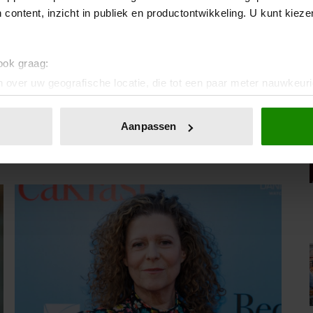
ninklijkhuis)
 content, inzicht in publiek en productontwikkeling. U kunt kiez
 ook graag:
 over uw geografische locatie, die tot een paar meter nauwkeuri
IA!
eren door het actief te scannen op specifieke eigenschappen (fing
onlijke gegevens worden verwerkt en stel uw voorkeuren in he
Aanpassen
jzigen of intrekken in de Cookieverklaring.
ent en advertenties te personaliseren, om functies voor social
. Ook delen we informatie over uw gebruik van onze site met on
e. Deze partners kunnen deze gegevens combineren met andere i
erzameld op basis van uw gebruik van hun services. U gaat akk