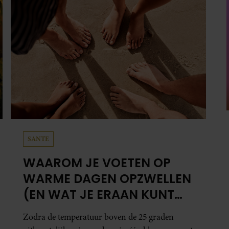
gezondheid te kijken. “Mijn leven steekt nu
anders in elkaar”, zegt ze.
SANTE
WAAROM JE VOETEN OP
WARME DAGEN OPZWELLEN
(EN WAT JE ERAAN KUNT
DOEN)
Zodra de temperatuur boven de 25 graden