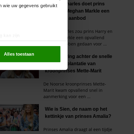
en wie uw gegevens gebruikt
g kan zijn
erprinting)
t
detailgedeelte
in. U kunt uw
Alles toestaan
 media te bieden en om ons
ze partners voor social
nformatie die u aan ze heeft
oord met onze cookies als u