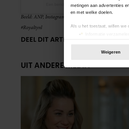
Een bericht gedeeld door Koninklijk Huis (@ko
metingen aan advertenties en
en met welke doelen.
Beeld: ANP, Instagram @koninklijkhuis
Als u het toestaat, willen we
#Royaltynl
Informatie verzamelen
DEEL DIT ARTIKEL OP SOCIAL MED
Uw apparaat identific
Lees meer over hoe uw perso
Weigeren
toestemming op elk moment wi
UIT ANDERE MEDIA
We gebruiken cookies om cont
websiteverkeer te analyseren
media, adverteren en analys
verstrekt of die ze hebben v
onze website blijft gebruiken.