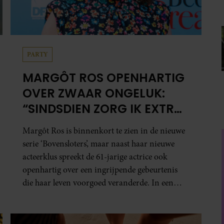
PARTY
MARGÔT ROS OPENHARTIG
OVER ZWAAR ONGELUK:
“SINDSDIEN ZORG IK EXTRA
GOED VOOR MIJN BREIN”
Margôt Ros is binnenkort te zien in de nieuwe
serie ‘Bovensloters’, maar naast haar nieuwe
acteerklus spreekt de 61-jarige actrice ook
openhartig over een ingrijpende gebeurtenis
die haar leven voorgoed veranderde. In een
interview met Margriet vertelt de maker en
actrice van ‘Toren C’ hoe een ernstig ongeluk
haar dwong anders naar zichzelf en haar