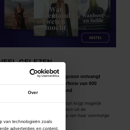
Over
p van technologieën zoals
erde advertenties en content,