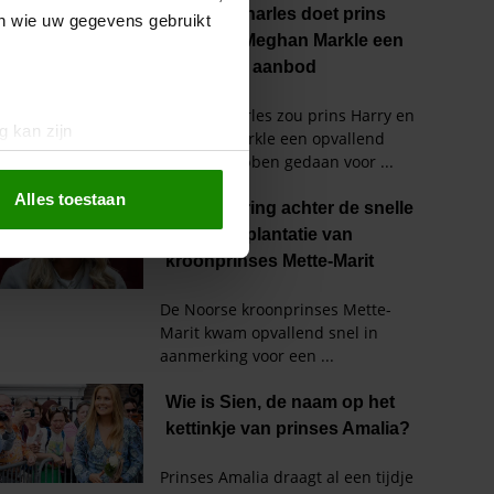
en wie uw gegevens gebruikt
g kan zijn
erprinting)
t
detailgedeelte
in. U kunt uw
Alles toestaan
 media te bieden en om ons
ze partners voor social
nformatie die u aan ze heeft
oord met onze cookies als u