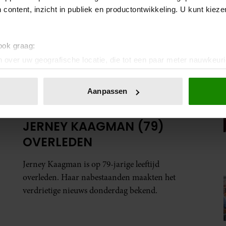
 content, inzicht in publiek en productontwikkeling. U kunt kiez
 ook graag:
 over uw geografische locatie, die tot een paar meter nauwkeuri
eren door het actief te scannen op specifieke eigenschappen (fing
onlijke gegevens worden verwerkt en stel uw voorkeuren in he
WEEKEND
Aanpassen
jzigen of intrekken in de Cookieverklaring.
EARTH & FIRE-ZANGERES
ent en advertenties te personaliseren, om functies voor social
JERNEY KAAGMAN (79)
. Ook delen we informatie over uw gebruik van onze site met on
OVERLEDEN
e. Deze partners kunnen deze gegevens combineren met andere i
erzameld op basis van uw gebruik van hun services. U gaat akk
Jerney Kaagman is op 79-jarige leeftijd
overleden. Haar nabestaanden maakten het
verdrietige nieuws donderdag bekend.