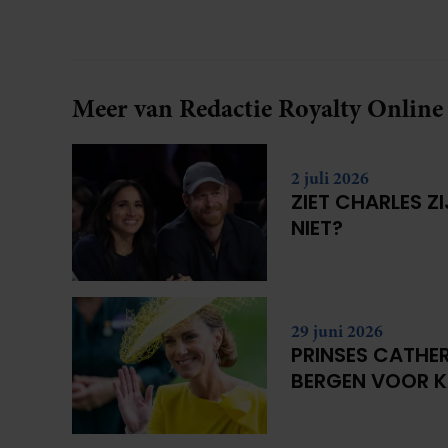
verliefd werd: lief, zorgzaam en grappig. Toch
merkt ze dat ze zich steeds vaker schaamt zodra
ze samen onder de mensen zijn.
Meer van Redactie Royalty Online
2 juli 2026
ZIET CHARLES Z
NIET?
29 juni 2026
PRINSES CATHER
BERGEN VOOR 