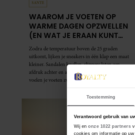
SANTE
WAAROM JE VOETEN OP
WARME DAGEN OPZWELLEN
(EN WAT JE ERAAN KUNT
DOEN)
Zodra de temperatuur boven de 25 graden
uitkomt, lijken je sneakers in één klap een maat
kleiner. Sandalen knellen, slippers laten een
afdruk achter en aan het einde van de dag
voelen je voeten zwaar aan.
Toestemming
Verantwoord gebruik van u
Wij en
onze 1022 partners
v
cookies om informatie op uw 