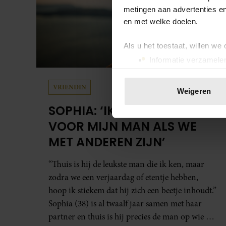
metingen aan advertenties en
en met welke doelen.
Als u het toestaat, willen we
Informatie verzamelen
Uw apparaat identific
Lees meer over hoe uw perso
VRIENDIN
Weigeren
toestemming op elk moment wi
SOPHIA: ‘IK SCHAAM ME
We gebruiken cookies om cont
VOOR MIJN MAN ALS WE
websiteverkeer te analyseren
MET ANDEREN ZIJN’
media, adverteren en analys
verstrekt of die ze hebben v
“Thuis is hij de leukste man die ik ken, maar
onze website blijft gebruiken.
zodra we een verjaardag of etentje hebben,
hoop ik stiekem dat hij zich een beetje inhoudt.”
Sophia (38) is al twaalf jaar samen met haar
partner en thuis is hij precies de man op wie ze