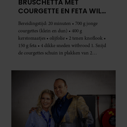
BRUSCHETTA MET
COURGETTE EN FETA WIL
JE METEEN MAKEN
Bereidingstijd: 20 minuten • 700 g jonge
courgettes (klein en dun) • 400 g
kerstomaatjes • olijfolie • 2 tenen knoflook •
150 g feta • 4 dikke sneden witbrood 1. Snijd
de courgettes schuin in plakken van 2
centimeter dik. Halveer de tomaatjes. Pel en
hak de knoflook. 2. Verhit een scheut olie
in…