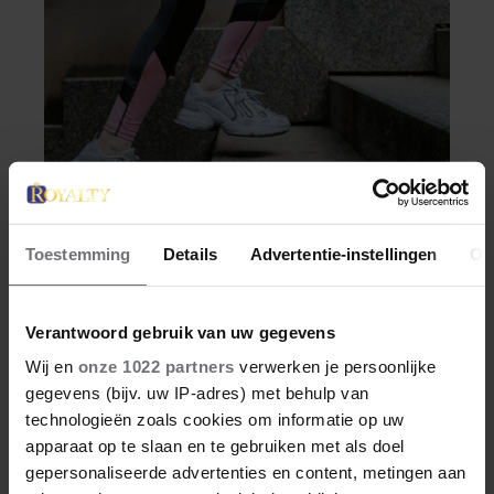
Toestemming
Details
Advertentie-instellingen
Ov
SANTE
DÍT IS WAAROM
Verantwoord gebruik van uw gegevens
TRAPLOPEN ZO ZWAAR
Wij en
onze 1022 partners
verwerken je persoonlijke
VOELT (SPOILER: HET LIGT
gegevens (bijv. uw IP-adres) met behulp van
NIET AAN JE CONDITIE)
technologieën zoals cookies om informatie op uw
Je wil meer aan je conditie werken of je
apparaat op te slaan en te gebruiken met als doel
stappendoel halen, en dus neem je de trap in
gepersonaliseerde advertenties en content, metingen aan
plaats van de roltrap of lift. Maar halverwege