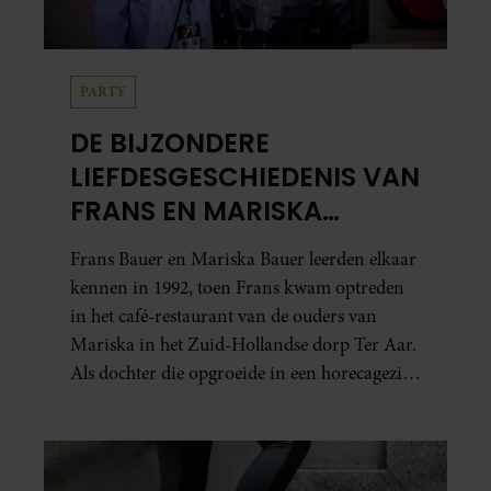
PARTY
DE BIJZONDERE
LIEFDESGESCHIEDENIS VAN
FRANS EN MARISKA
BAUER: OOK IN BED
Frans Bauer en Mariska Bauer leerden elkaar
ELKAARS EERSTE
kennen in 1992, toen Frans kwam optreden
in het café-restaurant van de ouders van
Mariska in het Zuid-Hollandse dorp Ter Aar.
Als dochter die opgroeide in een horecagezin
hielp Mariska vaak mee in de bediening.