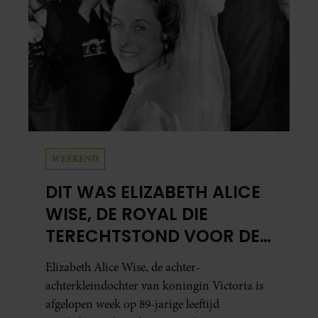
WEEKEND
DIT WAS ELIZABETH ALICE
WISE, DE ROYAL DIE
TERECHTSTOND VOOR DE
DOOD VAN HAAR BABY
Elizabeth Alice Wise, de achter-
achterkleindochter van koningin Victoria is
afgelopen week op 89-jarige leeftijd