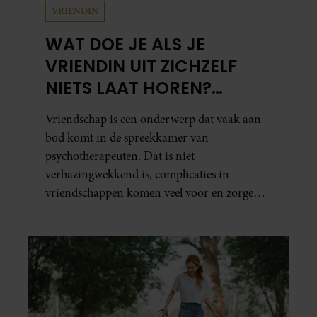
VRIENDIN
WAT DOE JE ALS JE
VRIENDIN UIT ZICHZELF
NIETS LAAT HOREN?
PSYCHOTHERAPEUT
Vriendschap is een onderwerp dat vaak aan
MARTINE GEEFT ADVIES.
bod komt in de spreekkamer van
psychotherapeuten. Dat is niet
verbazingwekkend is, complicaties in
vriendschappen komen veel voor en zorgen
voor veel stress.