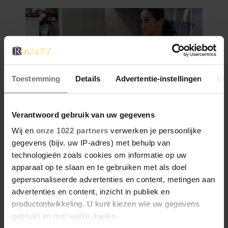
Toestemming
Details
Advertentie-instellingen
Ov
Verantwoord gebruik van uw gegevens
Wij en
onze 1022 partners
verwerken je persoonlijke
gegevens (bijv. uw IP-adres) met behulp van
technologieën zoals cookies om informatie op uw
apparaat op te slaan en te gebruiken met als doel
gepersonaliseerde advertenties en content, metingen aan
advertenties en content, inzicht in publiek en
productontwikkeling. U kunt kiezen wie uw gegevens
gebruikt en met welke doelen.