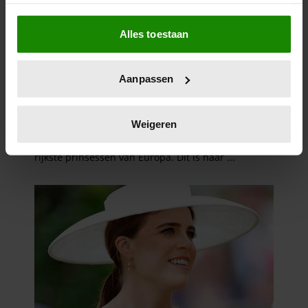
Als u het toestaat, willen we ook graag:
Alles toestaan
Informatie verzamelen over uw geografische
locatie, die tot een paar meter nauwkeurig kan zijn
Uw apparaat identificeren door het actief te
Aanpassen
scannen op specifieke eigenschappen (fingerprinting)
Lees meer over hoe uw persoonlijke gegevens worden
verwerkt en stel uw voorkeuren in het
detailgedeelte
in.
Weigeren
U kunt uw toestemming op elk moment wijzigen of
intrekken in de Cookieverklaring.
We gebruiken cookies om content en advertenties te
personaliseren, om functies voor social media te bieden
en om ons websiteverkeer te analyseren. Ook delen we
informatie over uw gebruik van onze site met onze
partners voor social media, adverteren en analyse. Deze
partners kunnen deze gegevens combineren met andere
informatie die u aan ze heeft verstrekt of die ze hebben
verzameld op basis van uw gebruik van hun services. U