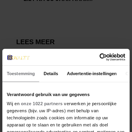
VERDWENEN WIEG TERUG
Toestemming
Details
Advertentie-instellingen
Ov
Verantwoord gebruik van uw gegevens
Wij en
onze 1022 partners
verwerken je persoonlijke
gegevens (bijv. uw IP-adres) met behulp van
technologieën zoals cookies om informatie op uw
apparaat op te slaan en te gebruiken met als doel
gepersonaliseerde advertenties en content, metingen aan