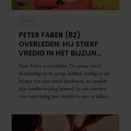
PARTY
PETER FABER (82)
OVERLEDEN: HIJ STIERF
VREDIG IN HET BIJZIJN
VAN ZIJN MEEST
Peter Faber is overleden. De acteur stierf
DIERBAREN
donderdag op 82-jarige leeftijd, vredig in het
bijzijn van zijn meest dierbaren, zo maakte
zijn familie vrijdag bekend. In een carrière
van ruim zestig jaar was hij te zien in talloze
films, tv-series en theaterproducties.