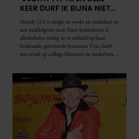
KEER DURF IK BIJNA NIET
TE LEZEN WAT ER KOMT’
Mandy (33) is single en werkt als makelaar in
een middelgrote stad. Haar liefdesleven is
allesbehalve rustig: ze is verliefd op haar
biseksuele, getrouwde buurman Tijn, heeft
een crush op collega Maureen én onderhoudt
in het geheim een seksuele relatie met een
bekende Nederlander.