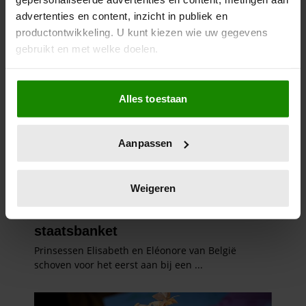
advertenties en content, inzicht in publiek en
productontwikkeling. U kunt kiezen wie uw gegevens
gebruikt en met welke doelen.
Als u het toestaat, willen we ook graag:
Alles toestaan
Informatie verzamelen over uw geografische
locatie, die tot een paar meter nauwkeurig kan zijn
Uw apparaat identificeren door het actief te
Aanpassen
scannen op specifieke eigenschappen (fingerprinting)
Lees meer over hoe uw persoonlijke gegevens worden
verwerkt en stel uw voorkeuren in het
detailgedeelte
in.
Weigeren
U kunt uw toestemming op elk moment wijzigen of
intrekken in de Cookieverklaring.
We gebruiken cookies om content en advertenties te
personaliseren, om functies voor social media te bieden
en om ons websiteverkeer te analyseren. Ook delen we
informatie over uw gebruik van onze site met onze