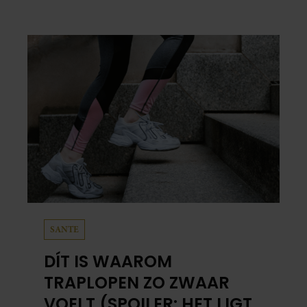
centimeter dik. Halveer de tomaatjes. Pel en
hak de knoflook. 2. Verhit een scheut olie
in…
SANTE
DÍT IS WAAROM
TRAPLOPEN ZO ZWAAR
VOELT (SPOILER: HET LIGT