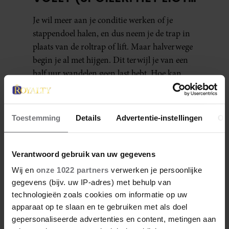
NIET AAN JE CONDITIE)
Je wil meer aan je conditie werken of je
stappendoel halen, en dus neem je de trap in
plaats van de roltrap of lift. Maar halverwege
begin je al met hijgen. Dit terwijl je van een
half uur wandelen geen last hebt. Hoe kan
dat?
Toestemming
Details
Advertentie-instellingen
Ov
Verantwoord gebruik van uw gegevens
Meer van Lisa
Wij en
onze 1022 partners
verwerken je persoonlijke
gegevens (bijv. uw IP-adres) met behulp van
technologieën zoals cookies om informatie op uw
apparaat op te slaan en te gebruiken met als doel
gepersonaliseerde advertenties en content, metingen aan