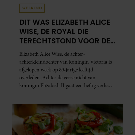
WEEKEND
DIT WAS ELIZABETH ALICE
WISE, DE ROYAL DIE
TERECHTSTOND VOOR DE
DOOD VAN HAAR BABY
Elizabeth Alice Wise, de achter-
achterkleindochter van koningin Victoria is
afgelopen week op 89-jarige leeftijd
overleden. Achter de verre nicht van
koningin Elizabeth II gaat een heftig verhaal
schuil. Zo zag haar leven eruit.