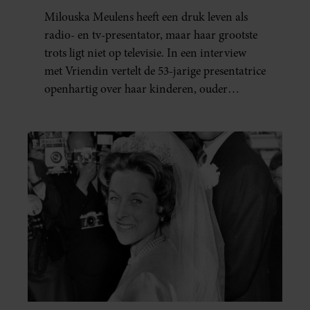
Milouska Meulens heeft een druk leven als
radio- en tv-presentator, maar haar grootste
trots ligt niet op televisie. In een interview
met Vriendin vertelt de 53-jarige presentatrice
openhartig over haar kinderen, ouder
worden en haar nieuwe kinderboek Chill.
Ook blikt ze terug op haar jeugd en deelt ze
welke levenslessen haar vandaag de dag het
meest bezighouden.