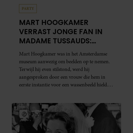
PARTY
MART HOOGKAMER
VERRAST JONGE FAN IN
MADAME TUSSAUDS:
ONTROEREND MOMENT
Mart Hoogkamer was in het Amsterdamse
EINDIGT IN TRANEN
museum aanwezig om beelden op te nemen.
Terwijl hij even stilstond, werd hij
aangesproken door een vrouw die hem in
eerste instantie voor een wassenbeeld hield.
Toen ze ontdekte dat het écht Mart was, vroeg
ze hem of hij nog heel even wilde blijven
staan. Haar zoontje was namelijk…