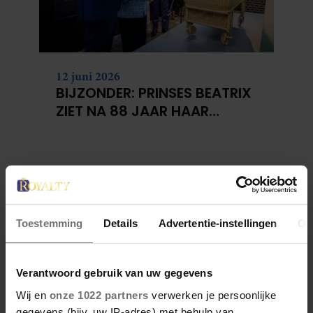
12 juni 2026
BIJZONDER: PRINSES BEATRIX
ZIET NA 88 JAAR HAAR
VERDWENEN WIEG TERUG
Toestemming
Details
Advertentie-instellingen
Ov
Verantwoord gebruik van uw gegevens
Wij en
onze 1022 partners
verwerken je persoonlijke
gegevens (bijv. uw IP-adres) met behulp van