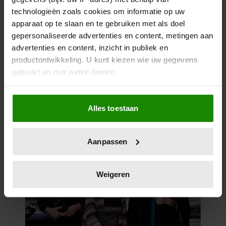
technologieën zoals cookies om informatie op uw
apparaat op te slaan en te gebruiken met als doel
gepersonaliseerde advertenties en content, metingen aan
advertenties en content, inzicht in publiek en
productontwikkeling. U kunt kiezen wie uw gegevens
gebruikt en met welke doelen.
Als u het toestaat, willen we ook graag:
Alles toestaan
Informatie verzamelen over uw geografische
locatie, die tot een paar meter nauwkeurig kan zijn
Uw apparaat identificeren door het actief te
Aanpassen
scannen op specifieke eigenschappen (fingerprinting)
Lees meer over hoe uw persoonlijke gegevens worden
verwerkt en stel uw voorkeuren in het
detailgedeelte
in.
Weigeren
U kunt uw toestemming op elk moment wijzigen of
intrekken in de Cookieverklaring.
We gebruiken cookies om content en advertenties te