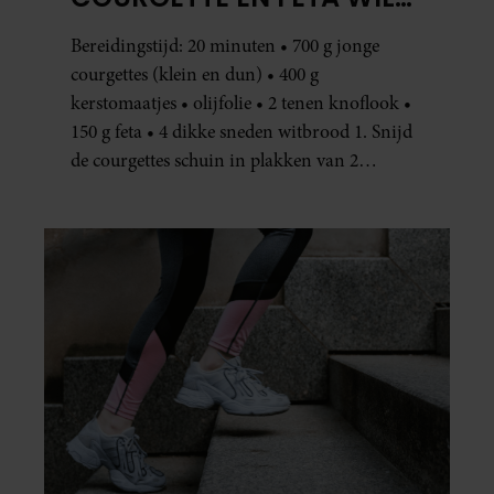
JE METEEN MAKEN
Bereidingstijd: 20 minuten • 700 g jonge
courgettes (klein en dun) • 400 g
kerstomaatjes • olijfolie • 2 tenen knoflook •
150 g feta • 4 dikke sneden witbrood 1. Snijd
de courgettes schuin in plakken van 2
centimeter dik. Halveer de tomaatjes. Pel en
hak de knoflook. 2. Verhit een scheut olie
in…